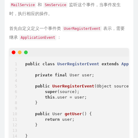
和
监听这个事件，当事件发生
MailService
SmsService
时，执行相应的操作。
首先自定义定义一个事件类
表示，需要
UserRegisterEvent
继承
：
ApplicationEvent
public
class
UserRegisterEvent
extends
Applic
private
final
 User user;

public
UserRegisterEvent
(Object source, U
super
(source);

this
.user = user;

    }

public
 User 
getUser
()
{

return
 user;

    }
