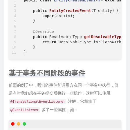
public
class
EntityCreatedEvent
<
T
> 
extends
Ap
public
EntityCreatedEvent
(T entity)
{

super
(entity);

    }

@Override
public
 ResolvableType 
getResolvableType
()
return
 ResolvableType.forClassWithGene
    }

基于事务不同阶段的事件
前面的例子中，我们的事件和调用方在同一个事务中执行，但
是有时我们想在事务提交后执行一些操作，这时可以使用
注解，它相较于
@TransactionalEventListener
多了一些属性，如：
@EventListener