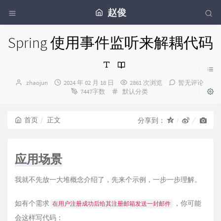
赵俊
Spring 使用事件监听来解耦代码
博
发
zhaojun
2024 年 02 月 18 日
2861 次浏览
暂无评论
主：
布
分
7447字数
默认分类
时
类：
间：
首页
正文
分享到：
应用场景
我就不先放一大堆概念介绍了，先来个示例，一步一步理解。
如有个需求
，你可能
在用户注册成功后给其注册邮箱发送一封邮件
会这样写代码：