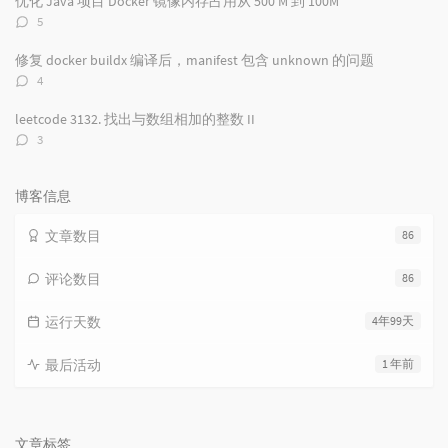
优化 Java 项目 Docker 镜像内存占用从 500 M 到 100M
评
5
论
数：
修复 docker buildx 编译后，manifest 包含 unknown 的问题
评
4
论
数：
leetcode 3132. 找出与数组相加的整数 II
评
3
论
数：
博客信息
文章数目
86
评论数目
86
运行天数
4年99天
最后活动
1 年前
文章标签