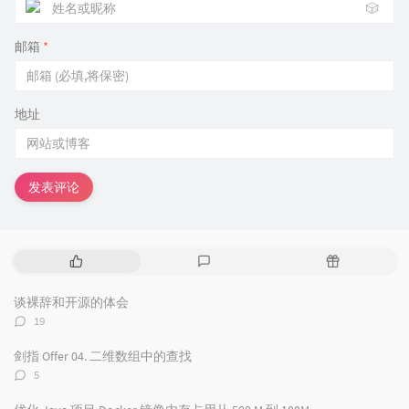
🎲
邮箱
*
地址
发表评论
热
最
随
门
新
机
文
评
文
谈裸辞和开源的体会
章
论
章
评
19
论
数：
剑指 Offer 04. 二维数组中的查找
评
5
论
数：