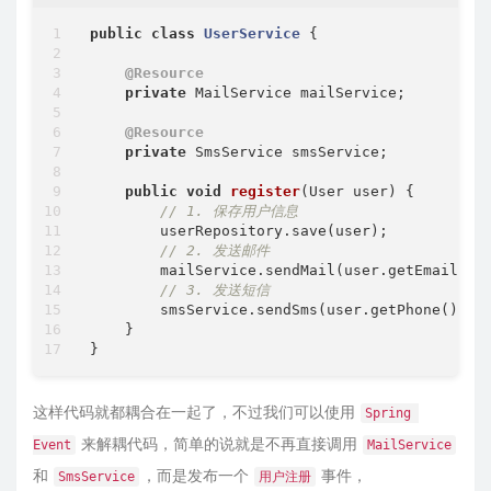
public
class
UserService
{

@Resource
private
 MailService mailService;

@Resource
private
 SmsService smsService;

public
void
register
(User user)
{

// 1. 保存用户信息
        userRepository.save(user);

// 2. 发送邮件
        mailService.sendMail(user.getEmail(),
// 3. 发送短信
        smsService.sendSms(user.getPhone(), 
"
    }

这样代码就都耦合在一起了，不过我们可以使用
Spring 
来解耦代码，简单的说就是不再直接调用
Event
MailService
和
，而是发布一个
事件，
SmsService
用户注册