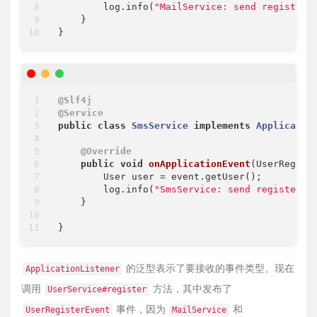
        log.info(
"MailService: send register 
    }

@Slf4j
@Service
public
class
SmsService
implements
Applicatio
@Override
public
void
onApplicationEvent
(UserRegist
        User user = event.getUser();

        log.info(
"SmsService: send register s
    }

的泛型表示了要接收的事件类型。现在
ApplicationListener
调用
方法，其中发布了
UserService#register
事件，因为
和
UserRegisterEvent
MailService