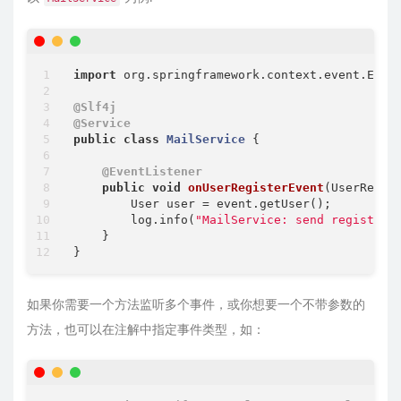
import
 org.springframework.context.event.Event
@Slf4j
@Service
public
class
MailService
{

@EventListener
public
void
onUserRegisterEvent
(UserRegis
        User user = event.getUser();

        log.info(
"MailService: send register 
    }

如果你需要一个方法监听多个事件，或你想要一个不带参数的
方法，也可以在注解中指定事件类型，如：