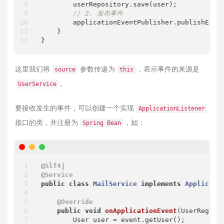
        userRepository.save(user);

// 2. 发布事件
        applicationEventPublisher.publishEven
    }

这里我们将
参数传递为
，表示事件的来源是
source
this
。
UserService
要接收发生的事件，可以创建一个实现
ApplicationListener
接口的类，并注册为
，如：
Spring Bean
@Slf4j
@Service
public
class
MailService
implements
Applicati
@Override
public
void
onApplicationEvent
(UserRegist
        User user = event.getUser();
