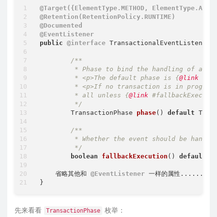
@Target({ElementType.METHOD, ElementType.ANNO
@Retention(RetentionPolicy.RUNTIME)
@Documented
@EventListener
public
@interface
 TransactionalEventListener {
/**

	 * Phase to bind the handling of an event to.

	 * <p>The default phase is {
@link
 Tra
	 * <p>If no transaction is in progress, the event is not processed at

	 * all unless {
@link
 #fallbackExecutio
	 */
TransactionPhase 
phase
()
default
 Tran
/**

	 * Whether the event should be handled if no transaction is running.

	 */
boolean
fallbackExecution
()
default
f
    省略其他和 
@EventListener
 一样的属性......

先来看看
枚举：
TransactionPhase