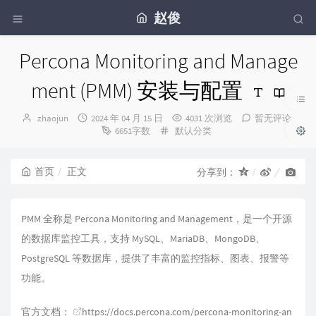
赵俊
Percona Monitoring and Manage
ment (PMM) 安装与配置
博
发
zhaojun
2024 年 04 月 15 日
4031 次浏览
暂无评论
主：
布
分
6651字数
默认分类
时
类：
间：
首页
正文
分享到：
PMM 全称是 Percona Monitoring and Management，是一个开源
的数据库监控工具，支持 MySQL、MariaDB、MongoDB、
PostgreSQL 等数据库，提供了丰富的监控指标、图表、报警等
功能。
官方文档：
https://docs.percona.com/percona-monitoring-an