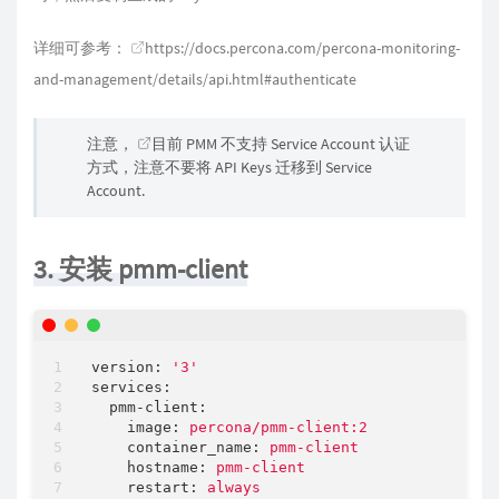
详细可参考：
https://docs.percona.com/percona-monitoring-
and-management/details/api.html#authenticate
注意，
目前 PMM 不支持 Service Account 认证
方式
，注意不要将 API Keys 迁移到 Service
Account.
3. 安装 pmm-client
version:
'3'
services:
pmm-client:
image:
percona/pmm-client:2
container_name:
pmm-client
hostname:
pmm-client
restart:
always