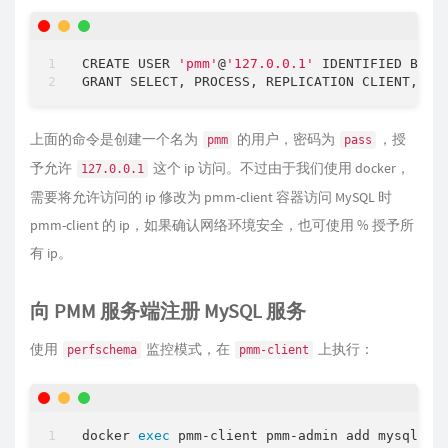
CREATE USER 
'pmm'
@
'127.0.0.1'
 IDENTIFIED BY 
'
GRANT SELECT, PROCESS, REPLICATION CLIENT, RE
上面的命令是创建一个名为
的用户，密码为
，授
pmm
pass
予允许
这个 ip 访问。不过由于我们使用 docker，
127.0.0.1
需要将允许访问的 ip 修改为 pmm-client 容器访问 MySQL 时
pmm-client 的 ip，如果确认网络环境安全，也可使用 % 授予所
有 ip。
向 PMM 服务端注册 MySQL 服务
使用
监控模式，在
上执行：
perfschema
pmm-client
docker 
exec
 pmm-client pmm-admin add mysql --