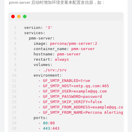
pmm-server 启动时增加环境变量来配置发信源，如：
version:
'3'
services:
pmm-server:
image:
percona/pmm-server:2
container_name:
pmm-server
hostname:
pmm-server
restart:
always
volumes:
-
./srv:/srv
environment:
-
GF_SMTP_ENABLED=true
-
GF_SMTP_HOST=smtp.qq.com:465
-
GF_SMTP_USER=example@qq.com
-
GF_SMTP_PASSWORD=password
-
GF_SMTP_SKIP_VERIFY=false
-
GF_SMTP_FROM_ADDRESS=example@qq.com
-
GF_SMTP_FROM_NAME=Percona
Alerting
ports:
-
80
:80
-
443
:443