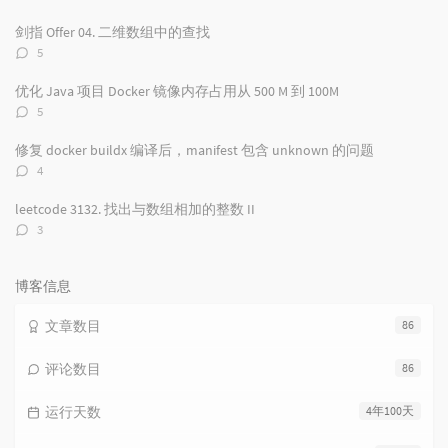
论
数：
剑指 Offer 04. 二维数组中的查找
评
5
论
数：
优化 Java 项目 Docker 镜像内存占用从 500 M 到 100M
评
5
论
数：
修复 docker buildx 编译后，manifest 包含 unknown 的问题
评
4
论
数：
leetcode 3132. 找出与数组相加的整数 II
评
3
论
数：
博客信息
文章数目
86
评论数目
86
运行天数
4年100天