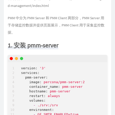
d-management/index.html
PMM 中分为 PMM Server 和 PMM Client 两部分，PMM Server 用
于存储监控数据并提供页面展示，PMM Client 用于采集监控数
据。
1. 安装 pmm-server
version:
'3'
services:
pmm-server:
image:
percona/pmm-server:2
container_name:
pmm-server
hostname:
pmm-server
restart:
always
volumes:
-
./srv:/srv
environment:
-
GF_SMTP_ENABLED=true