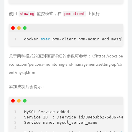
使用
监控模式，在
上执行：
slowlog
pmm-client
docker 
exec
 pmm-client pmm-admin add mysql --
关于两种模式的区别和更详细的参数可参考：
https://docs.pe
rcona.com/percona-monitoring-and-management/setting-up/cli
ent/mysql.html
添加成功后会提示：
MySQL Service added.

Service ID  : /service_id/89eb3bb2-5d06-44ac-b
Service name: mysql_server_name
