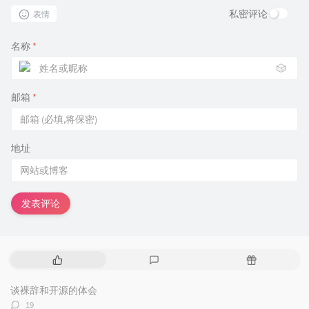
私密评论
表情
名称
*
🎲
邮箱
*
地址
发表评论
热
最
随
门
新
机
文
评
文
谈裸辞和开源的体会
章
论
章
评
19