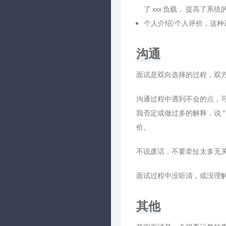
了 xxx 负载， 提高了系统的
个人介绍/个人评价，这
沟通
面试是双向选择的过程，双
沟通过程中遇到不会的点，
我否定或做过多的解释，说 "
价。
不说废话，不要牵扯太多无
面试过程中没听清，或没理
其他