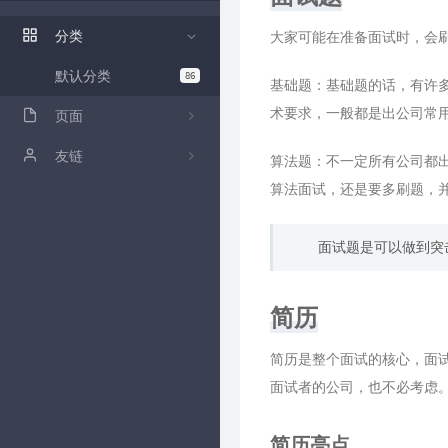
ZFile 演示站
分类
大家可能在准备面试时，会
ZFile Github
默认分类
86
基础题：基础题的话，有许
术要求，一般都是出公司常
页面
关于
友链
算法题：不一定所有公司都
算法面试，还是要多刷题，
github
卡拉云低代码工具
归档
面试题是可以做到突
时光机
简历
留言板
简历是整个面试的核心，面
面试者的公司，也不必考虑
简历亮点