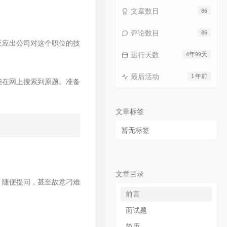
17
火花
毛不易
文章数目
86
18
烟火成都
毛不易
评论数目
86
19
毛不易和你说晚安 |《太阳月亮》
反应出公司对这个职位的技
QQ音乐有声节目 / 毛不易
运行天数
4年99天
20
不染
毛不易
21
太阳月亮
毛不易
最后活动
1 年前
能在网上搜索到原题。准备
22
消愁
毛不易
23
像我这样的人
毛不易
文章标签
24
牧马城市
毛不易
暂无标签
25
借
毛不易
26
东北民谣
毛不易
27
今日我离别
毛不易
文章目录
，随便提问，甚至故意刁难
28
烽火成书
毛不易 / 乱世王者
前言
29
请记住我
毛不易
面试题
30
一纸情书
毛不易 / 岳云鹏
简历