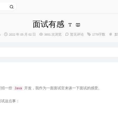
面试有感
发
分
n
2022 年 05 月 02 日
3851 次浏览
暂无评论
1779字数
默
布
类
时
间：
要招一些
开发，我作为一面面试官来谈一下面试的感受。
Java
面试这点事：