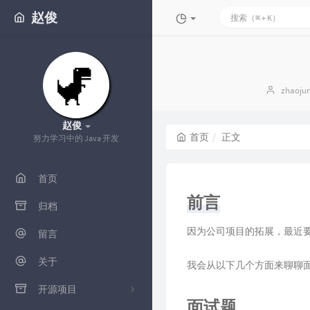
赵俊
博
zhaoju
主：
赵俊
首页
正文
努力学习中的 Java 开发
首页
前言
归档
因为公司项目的拓展，最近
留言
关于
我会从以下几个方面来聊聊
开源项目
面试题