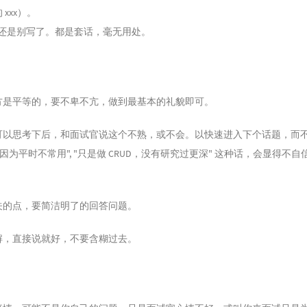
 xxx）。
种还是别写了。都是套话，毫无用处。
方是平等的，要不卑不亢，做到最基本的礼貌即可。
可以思考下后，和面试官说这个不熟，或不会。以快速进入下个话题，而
因为平时不常用", "只是做 CRUD，没有研究过更深" 这种话，会显得不
关的点，要简洁明了的回答问题。
解，直接说就好，不要含糊过去。