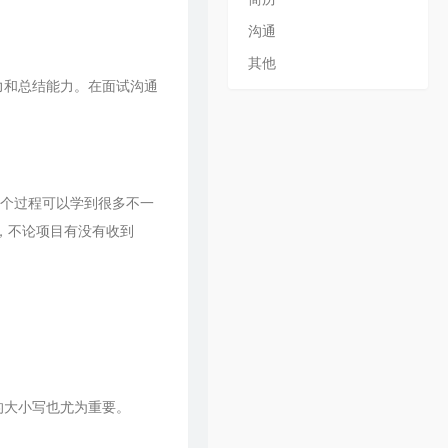
31
水乡
毛不易
沟通
32
忽然之间
毛不易 / 陈粒
其他
33
红莓花儿开
毛不易
力和总结能力。在面试沟通
34
小王
毛不易
35
青春
毛不易
36
项羽虞姬
毛不易 / 王者荣耀
37
剑歌行
毛不易
在这个过程可以学到很多不一
38
巅峰之上
毛不易
，不论项目有没有收到
39
盛夏
毛不易
40
别再闹了
毛不易
41
呓语
毛不易
42
如果是你
毛不易
43
二零三
毛不易
的大小写也尤为重要。
44
入海
毛不易
45
无问
毛不易