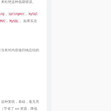
，来杜绝这种低级错误。
46
平凡的一天
毛不易
47
一程山路
毛不易
,
,
ing
springmvc
mySql
48
深夜一角
毛不易
,
。如果实在
MVC
MySQL
49
尘海
毛不易
50
逆风
毛不易
51
消愁
毛不易
应当有对内容做归纳总结的
52
感觉自己是巨星
毛不易
53
言不由衷
毛不易
54
故乡游
毛不易
55
那时的我们
毛不易
56
入海
毛不易
57
远方的风
毛不易
58
一纸情书
毛不易 / 岳云鹏
器" 这种笼统，基础，毫无亮
59
因为爱情
齐豫 / 毛不易
省了 xxx 资源，降低