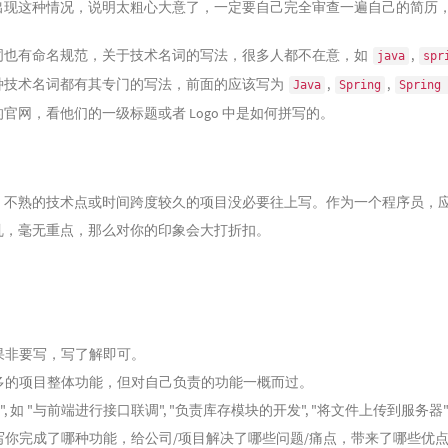
出现这种情况，说明太粗心大意了，一定要自己完全审查一遍自己的简历
词也有命名规范，关于技术名词的写法，很多人都不在意，如
,
java
spr
种技术名词都有其专门的写法，前面的应该写为
,
,
Java
Spring
Spring 
官网，看他们的一级标题或者 Logo 中是如何拼写的。
，不熟的技术点或时间跨度较久的项目没必要往上写。作为一个程序员，
乱，毫无重点，那么对你的印象会大打折扣。
果非要写，写了解即可。
多的项目整体功能，但对自己负责的功能一概而过。
, 如 "与前端进行接口联调", "负责库存模块的开发", "将文件上传到服务
你完成了哪种功能，给公司/项目解决了哪些问题/痛点，带来了哪些优点（节