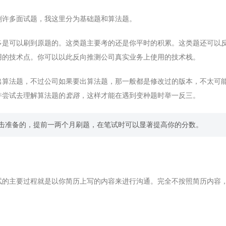
刷许多面试题，我这里分为基础题和算法题。
多是可以刷到原题的。这类题主要考的还是你平时的积累。这类题还可以
用的技术点。你可以以此反向推测公司真实业务上使用的技术栈。
出算法题，不过公司如果要出算法题，那一般都是修改过的版本，不太可
并尝试去理解算法题的
套路
，这样才能在遇到变种题时举一反三。
击准备的，提前一两个月刷题，在笔试时可以显著提高你的分数。
试的主要过程就是以你简历上写的内容来进行沟通。完全不按照简历内容
。