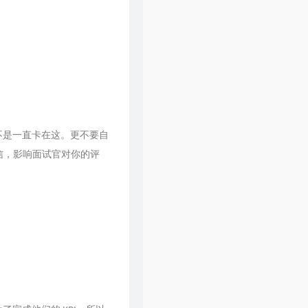
60
一纸情书
毛不易 / 王梦婷
61
当你老了
毛不易 / 杨魏玲花
62
无问
毛不易 / 冯希瑶
63
春边
毛不易
64
突然好想你
五月天 / 李荣浩 / 萧敬腾 / 毛不易
不是一直卡在这。更不要自
自信，影响面试官对你的评