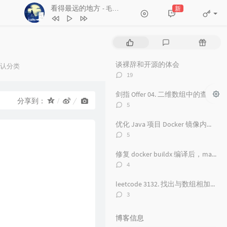
看得最远的地方
新
- 毛不易
3
舟
毛不易
4
看得最远的地方
毛不易
热
最
随
5
黑月光
张碧晨 / 毛不易
门
新
机
文
评
文
6
风吟诛仙
毛不易
谈裸辞和开源的体会
认分类
章
论
章
评
：
19
7
爱情神话
毛不易
论
数：
剑指 Offer 04. 二维数组中的查找
8
探心者
毛不易
分享到：
评
5
9
无名的人
毛不易
论
数：
优化 Java 项目 Docker 镜像内存占用从 500 M 到 100M
10
原来的温暖
毛不易
评
5
11
年岁
毛不易
论
数：
修复 docker buildx 编译后，manifest 包含 unknown 的问题
12
如梦所期
毛不易
评
4
论
13
于是没有洗头
毛不易
数：
leetcode 3132. 找出与数组相加的整数 II
14
城市傍晚
毛不易
评
3
论
15
海上日记
毛不易
数：
博客信息
16
纯净无比
毛不易