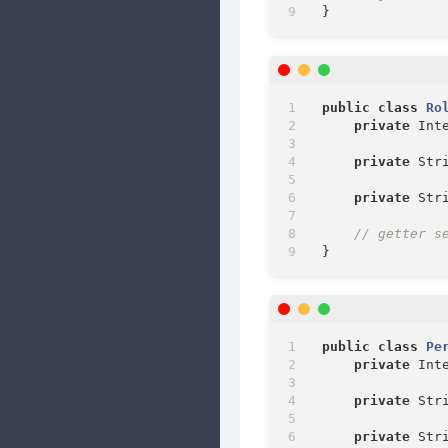
public
class
Ro
private
 Inte
private
 Stri
private
 Str
// getter s
public
class
Pe
private
 Inte
private
 Stri
private
 Str