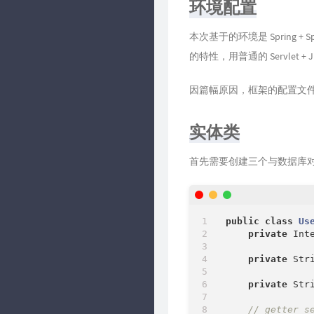
环境配置
  INDEX `user_r
  INDEX `user_r
CONSTRAINT
 `u
本次基于的环境是 Spring 
CONSTRAINT
 `u
的特性，用普通的 Servlet 
) ENGINE 
=
 Inno
SET
 FOREIGN_KEY
因篇幅原因，框架的配置文件
实体类
首先需要创建三个与数据库
public
class
Us
private
 Inte
private
 Stri
private
 Stri
// getter s