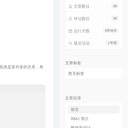
15
海上日记
毛不易
文章数目
86
16
纯净无比
毛不易
评论数目
86
17
火花
毛不易
运行天数
4年99天
18
烟火成都
毛不易
19
毛不易和你说晚安 |《太阳月亮》
最后活动
1 年前
QQ音乐有声节目 / 毛不易
20
不染
毛不易
21
太阳月亮
毛不易
文章标签
角色表是多对多的关系，角
22
消愁
毛不易
暂无标签
23
像我这样的人
毛不易
24
牧马城市
毛不易
25
借
毛不易
文章目录
26
东北民谣
毛不易
前言
27
今日我离别
毛不易
RBAC 简介
28
烽火成书
毛不易 / 乱世王者
数据库设计