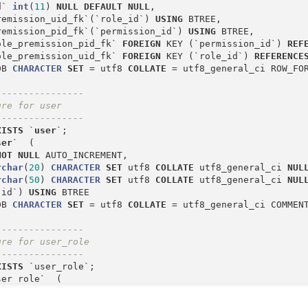
d` 
int
(
11
) 
NULL
DEFAULT
NULL
,

remission_uid_fk`(`role_id`) 
USING
 BTREE,

remission_pid_fk`(`permission_id`) 
USING
 BTREE,

ole_premission_pid_fk` 
FOREIGN
 KEY (`permission_id`) 
REF
ole_premission_uid_fk` 
FOREIGN
 KEY (`role_id`) 
REFERENCE
DB 
CHARACTER
SET
=
 utf8 
COLLATE
=
 utf8_general_ci ROW_FO
----------------
ure for user
----------------
XISTS
 `
user
ser
`  (

NOT
NULL
 AUTO_INCREMENT,

rchar
(
20
) 
CHARACTER
SET
 utf8 
COLLATE
 utf8_general_ci 
NUL
rchar
(
50
) 
CHARACTER
SET
 utf8 
COLLATE
 utf8_general_ci 
NUL
`id`) 
USING
 BTREE

DB 
CHARACTER
SET
=
 utf8 
COLLATE
=
 utf8_general_ci COMMEN
----------------
ure for user_role
----------------
XISTS
er_role`  (

(
11
) 
NULL
DEFAULT
NULL
,

(
11
) 
NULL
DEFAULT
NULL
,
