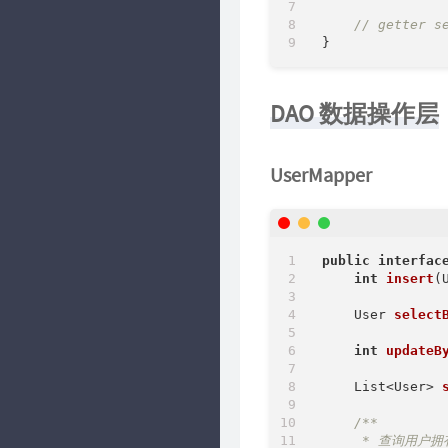
// getter s
DAO 数据操作层
UserMapper
public
interfac
int
insert
(
User 
select
int
updateB
List<User> 
/**

     * 查询用户拥