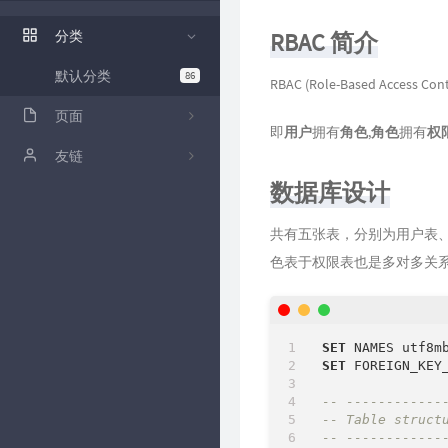
ZFile 演示站
分类
RBAC 简介
ZFile Github
默认分类
86
RBAC (Role-Based Acce
页面
即
用户
拥有
角色
,
角色
拥有
权
关于
友链
数据库设计
github
卡拉云低代码工具
共有五张表，分别为用户表、
归档
色表于权限表也是多对多关
时光机
留言板
SET
SET
 FOREIGN_KEY
-- ------------
-- Table struct
-- ------------