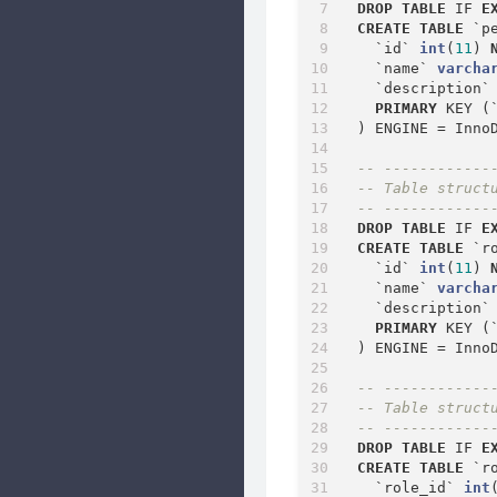
DROP
TABLE
 IF 
E
CREATE
TABLE
 `p
  `id` 
int
(
11
) 
  `name` 
varcha
  `description`
PRIMARY
 KEY (
) ENGINE 
=
 Inno
-- ------------
-- Table struct
-- ------------
DROP
TABLE
 IF 
E
CREATE
TABLE
 `ro
  `id` 
int
(
11
) 
  `name` 
varcha
  `description`
PRIMARY
 KEY (
) ENGINE 
=
 Inno
-- ------------
-- Table struct
-- ------------
DROP
TABLE
 IF 
E
CREATE
TABLE
 `r
  `role_id` 
int