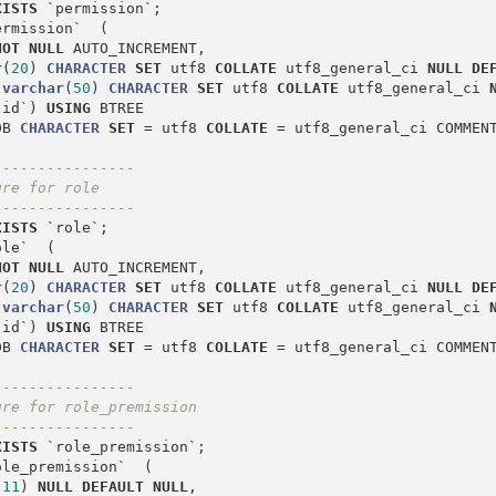
XISTS
ermission`  (

NOT
NULL
 AUTO_INCREMENT,

r
(
20
) 
CHARACTER
SET
 utf8 
COLLATE
 utf8_general_ci 
NULL
DE
 
varchar
(
50
) 
CHARACTER
SET
 utf8 
COLLATE
 utf8_general_ci 
`id`) 
USING
 BTREE

DB 
CHARACTER
SET
=
 utf8 
COLLATE
=
 utf8_general_ci COMMEN
----------------
ure for role
----------------
XISTS
le`  (

NOT
NULL
 AUTO_INCREMENT,

r
(
20
) 
CHARACTER
SET
 utf8 
COLLATE
 utf8_general_ci 
NULL
DE
 
varchar
(
50
) 
CHARACTER
SET
 utf8 
COLLATE
 utf8_general_ci 
`id`) 
USING
 BTREE

DB 
CHARACTER
SET
=
 utf8 
COLLATE
=
 utf8_general_ci COMMEN
----------------
ure for role_premission
----------------
XISTS
ole_premission`  (

(
11
) 
NULL
DEFAULT
NULL
,
