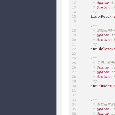
     * 
@param
 i
     * 
@return
 
     */
List<Role> 
/**

     * 删除用户所
     * 
@param
 i
     * 
@return
 
     */
int
deleteR
/**

     * 为用户赋予
     * 
@param
 u
     * 
@param
 r
     * 
@return
 
     */
int
insertU
/**

     * 根据用户
     * 
@param
 u
     * 
@param
 p