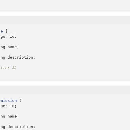
le
{

ger id;

ng name;

ing description;

etter 略
rmission
{

ger id;

ng name;

ing description;
