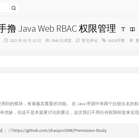
手撸 Java Web RBAC 权限管理
发
分
2022 年 05 月 02 日
3540 次浏览
暂无评论
14125字数
布
类
时
间：
用到的模块，有着极其重要的功能。 在 Java 帝国中有两个比较出名的
有优缺，但这不是本篇要讨论的重点，这次我们不用任何权限框架来实现 R
址：
https://github.com/zhaojun1998/Premission-Study