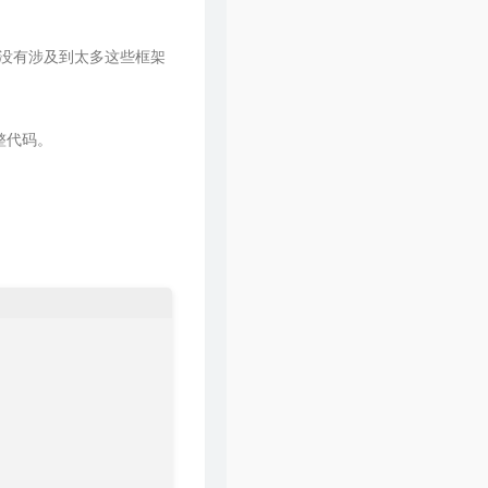
58
一纸情书
毛不易 / 岳云鹏
59
因为爱情
齐豫 / 毛不易
e` (`id`) 
ON
DELETE
 RESTRICT 
ON
 UPDATE RESTRICT,

权限管理没有涉及到太多这些框架
r
` (`id`) 
ON
DELETE
 RESTRICT 
ON
 UPDATE RESTRICT

60
一纸情书
毛不易 / 王梦婷
T 
=
'用户角色表'
 ROW_FORMAT 
=
Dynamic
;

61
当你老了
毛不易 / 杨魏玲花
整代码。
62
无问
毛不易 / 冯希瑶
63
春边
毛不易
64
突然好想你
五月天 / 李荣浩 / 萧敬腾 / 毛不易