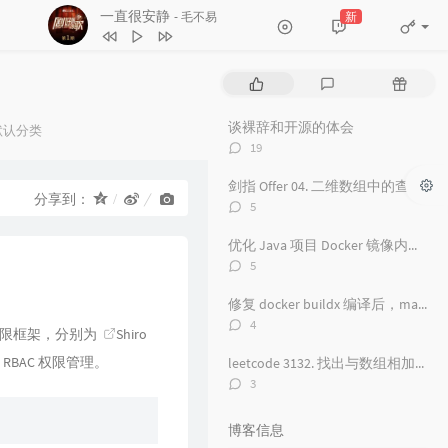
一直很安静
新
- 毛不易
1
红颜旧
毛不易
2
一直很安静
毛不易
热
最
随
3
舟
毛不易
门
新
机
文
评
文
谈裸辞和开源的体会
4
看得最远的地方
毛不易
默认分类
章
论
章
评
：
19
5
黑月光
张碧晨 / 毛不易
论
数：
剑指 Offer 04. 二维数组中的查找
6
风吟诛仙
毛不易
分享到：
评
5
7
爱情神话
论
毛不易
数：
优化 Java 项目 Docker 镜像内存占用从 500 M 到 100M
8
探心者
毛不易
评
5
论
9
无名的人
毛不易
数：
修复 docker buildx 编译后，manifest 包含 unknown 的问题
10
原来的温暖
毛不易
评
4
权限框架，分别为
Shiro
论
11
年岁
毛不易
数：
BAC 权限管理。
leetcode 3132. 找出与数组相加的整数 II
12
如梦所期
毛不易
评
3
论
13
于是没有洗头
毛不易
数：
博客信息
14
城市傍晚
毛不易