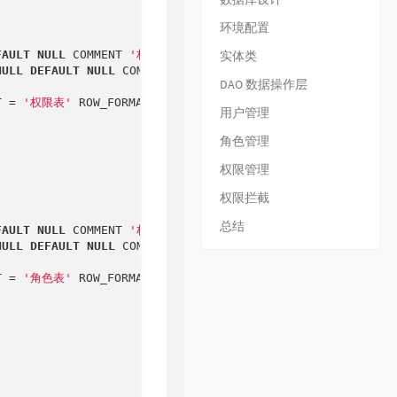
29
请记住我
毛不易
环境配置
30
一纸情书
毛不易 / 岳云鹏
FAULT
NULL
 COMMENT 
'权限名称'
,

实体类
31
水乡
毛不易
NULL
DEFAULT
NULL
 COMMENT 
'权限描述表'
,

DAO 数据操作层
32
忽然之间
毛不易 / 陈粒
T 
=
'权限表'
 ROW_FORMAT 
=
Dynamic
;

用户管理
33
红莓花儿开
毛不易
角色管理
34
小王
毛不易
权限管理
35
青春
毛不易
权限拦截
36
项羽虞姬
毛不易 / 王者荣耀
总结
37
剑歌行
毛不易
FAULT
NULL
 COMMENT 
'权限名称'
,

NULL
DEFAULT
NULL
 COMMENT 
'权限描述'
,

38
巅峰之上
毛不易
T 
=
'角色表'
 ROW_FORMAT 
=
Dynamic
;

39
盛夏
毛不易
40
别再闹了
毛不易
41
呓语
毛不易
42
如果是你
毛不易
43
二零三
毛不易