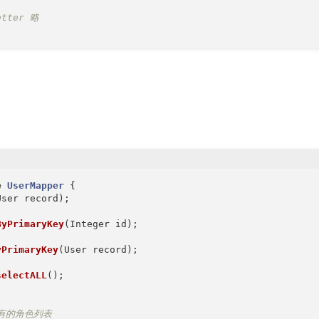
etter 略
e
UserMapper
{

User record)
;

ByPrimaryKey
(Integer id)
;

yPrimaryKey
(User record)
;

selectALL
()
;

有的角色列表
