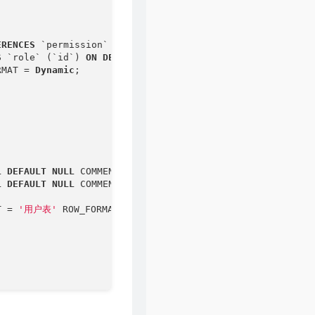
44
入海
毛不易
45
无问
毛不易
ERENCES
 `permission` (`id`) 
ON
DELETE
 RESTRICT 
ON
 UPDATE 
S
 `role` (`id`) 
ON
DELETE
 RESTRICT 
ON
 UPDATE RESTRICT

46
平凡的一天
毛不易
RMAT 
=
Dynamic
;

47
一程山路
毛不易
48
深夜一角
毛不易
49
尘海
毛不易
50
逆风
毛不易
51
消愁
毛不易
L
DEFAULT
NULL
 COMMENT 
'用户名'
,

L
DEFAULT
NULL
 COMMENT 
'密码'
,

52
感觉自己是巨星
毛不易
T 
=
'用户表'
 ROW_FORMAT 
=
Dynamic
;

53
言不由衷
毛不易
54
故乡游
毛不易
55
那时的我们
毛不易
56
入海
毛不易
57
远方的风
毛不易