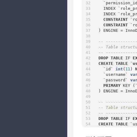
  `permission_i
  INDEX `role_p
  INDEX `role_p
CONSTRAINT
 `r
CONSTRAINT
 `r
) ENGINE 
=
 Inno
-- ------------
-- Table struct
-- ------------
DROP
TABLE
 IF 
E
CREATE
TABLE
 `
u
  `id` 
int
(
11
) 
  `username` 
va
  `password` 
va
PRIMARY
 KEY (
) ENGINE 
=
 Inno
-- ------------
-- Table struct
-- ------------
DROP
TABLE
 IF 
E
CREATE
TABLE
 `us
  `user_id` 
int
  `role_id` 
int