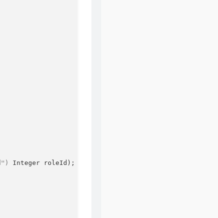
d")
 Integer roleId)
;
