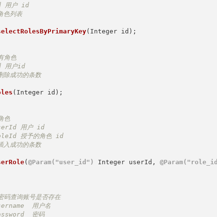
d 用户 id

角色列表

selectRolesByPrimaryKey
(Integer id)
;

有角色

d 用户id

删除成功的条数

oles
(Integer id)
;

角色

serId 用户 id

oleId 授予的角色 id

插入成功的条数

serRole
(
@Param("user_id")
 Integer userId, 
@Param("role_i
名密码查询账号是否存在

sername  用户名

assword  密码
