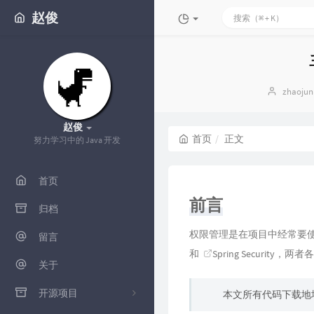
赵俊
博
zhaojun
主：
赵俊
首页
正文
努力学习中的 Java 开发
首页
前言
归档
权限管理是在项目中经常要使
留言
和
Spring Security
，两者各
关于
开源项目
本文所有代码下载地