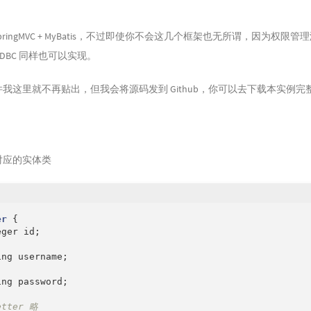
ole_uid_fk`(`user_id`) 
USING
 BTREE,

ole_rid_fk`(`role_id`) 
USING
 BTREE,

ser_role_rid_fk` 
FOREIGN
 KEY (`role_id`) 
REFERENCES
 `rol
+ SpringMVC + MyBatis，不过即使你不会这几个框架也无所谓，因为
ser_role_uid_fk` 
FOREIGN
 KEY (`user_id`) 
REFERENCES
 `
use
+ JDBC 同样也可以实现。
DB 
CHARACTER
SET
=
 utf8 
COLLATE
=
 utf8_general_ci COMMEN
_CHECKS 
=
1
我这里就不再贴出，但我会将源码发到 Github，你可以去下载本实例完
对应的实体类
er
{

ger id;

ng username;

ng password;

etter 略