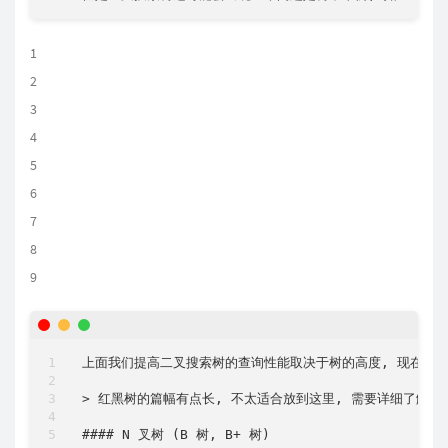
1
2
3
4
5
6
7
8
9
上面我们提高二叉搜索树的查询性能取决于树的高度, 现在这个数查
>
 红黑树的篇幅有点长, 不太适合放到这里, 需要详细了解的朋
#### N 叉树 (B 树, B
+
 树)
