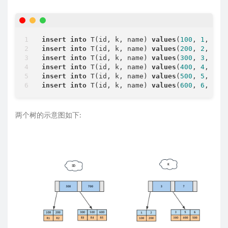
insert
into
 T(id, k, name) 
values
(
100
, 
1
insert
into
 T(id, k, name) 
values
(
200
, 
2
insert
into
 T(id, k, name) 
values
(
300
, 
3
insert
into
 T(id, k, name) 
values
(
400
, 
4
insert
into
 T(id, k, name) 
values
(
500
, 
5
insert
into
 T(id, k, name) 
values
(
600
, 
6
两个树的示意图如下: