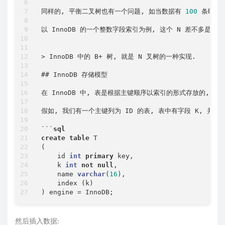
同样的, 平衡二叉树也有一个问题, 如当数据有 
100
 条时,
以 InnoDB 的一个整数字段索引为例, 这个 N 差不多是 
12
>
 InnoDB 中的 B
+
 树, 就是 N 叉树的一种实现.

## InnoDB 存储模型

在 InnoDB 中, 表是根据主键顺序以索引的形式存放的, In
假如, 我们有一个主键列为 ID 的表, 表中有字段 K, 并且在
```
sql
create
table
 T

(

    id 
int
primary
 key, 

    k 
int
not
null
, 

    name 
varchar
(
16
),

    index (k)

) engine 
=
然后插入数据: