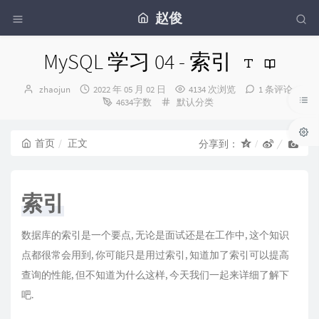
赵俊
MySQL 学习 04 - 索引
博
发
zhaojun
2022 年 05 月 02 日
4134 次浏览
1 条评论
主：
布
分
4634字数
默认分类
时
类：
间：
首页
正文
分享到：
索引
数据库的索引是一个要点, 无论是面试还是在工作中, 这个知识
点都很常会用到, 你可能只是用过索引, 知道加了索引可以提高
查询的性能, 但不知道为什么这样, 今天我们一起来详细了解下
吧.