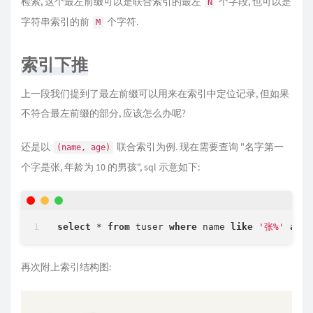
检索, 这个最左前缀可以是联合索引的最左
个字段, 也可以是
N
字符串索引的前
个字符.
M
索引下推
上一段我们提到了最左前缀可以用来在索引中定位记录, 但如果
不符合最左前缀的部分, 应该怎么办呢?
还是以
联合索引为例. 现在需要查询 "名字第一
(name, age)
个字是张, 年龄为 10 的男孩", sql 示意如下:
select
*
from
 tuser 
where
 name 
like
'张%'
and
 
再次附上索引结构图: