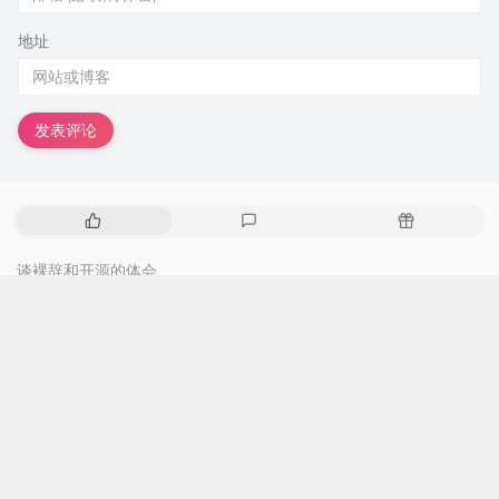
地址
发表评论
热
最
随
门
新
机
文
评
文
谈裸辞和开源的体会
章
论
章
评
19
论
数：
剑指 Offer 04. 二维数组中的查找
评
5
论
数：
优化 Java 项目 Docker 镜像内存占用从 500 M 到 100M
评
5
论
数：
修复 docker buildx 编译后，manifest 包含 unknown 的问题
评
4