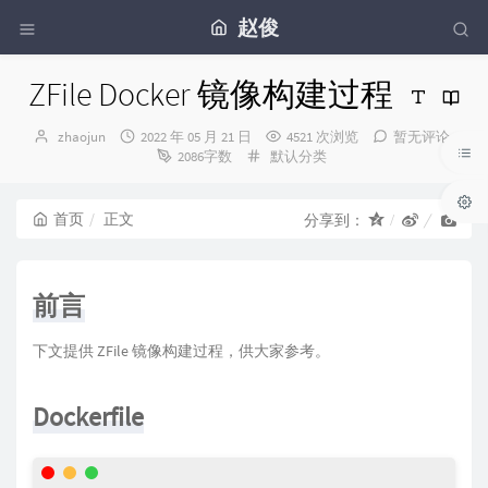
赵俊
ZFile Docker 镜像构建过程
博
发
zhaojun
2022 年 05 月 21 日
4521 次浏览
暂无评论
主：
布
分
2086字数
默认分类
时
类：
间：
首页
正文
分享到：
前言
下文提供 ZFile 镜像构建过程，供大家参考。
Dockerfile