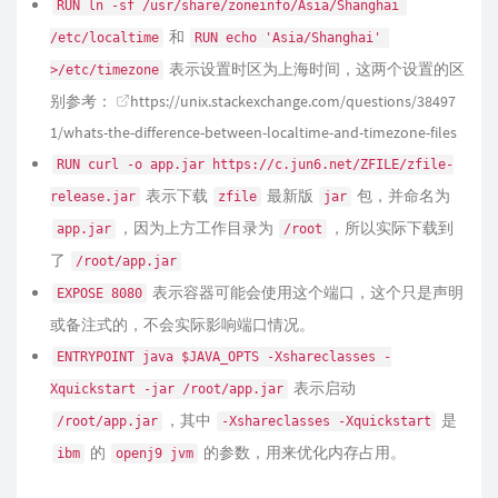
RUN ln -sf /usr/share/zoneinfo/Asia/Shanghai 
和
/etc/localtime
RUN echo 'Asia/Shanghai' 
表示设置时区为上海时间，这两个设置的区
>/etc/timezone
别参考：
https://unix.stackexchange.com/questions/38497
1/whats-the-difference-between-localtime-and-timezone-files
RUN curl -o app.jar https://c.jun6.net/ZFILE/zfile-
表示下载
最新版
包，并命名为
release.jar
zfile
jar
，因为上方工作目录为
，所以实际下载到
app.jar
/root
了
/root/app.jar
表示容器可能会使用这个端口，这个只是声明
EXPOSE 8080
或备注式的，不会实际影响端口情况。
ENTRYPOINT java $JAVA_OPTS -Xshareclasses -
表示启动
Xquickstart -jar /root/app.jar
，其中
是
/root/app.jar
-Xshareclasses -Xquickstart
的
的参数，用来优化内存占用。
ibm
openj9 jvm