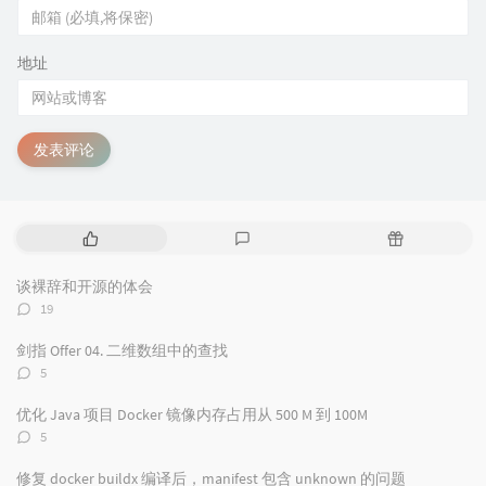
地址
发表评论
热
最
随
门
新
机
文
评
文
谈裸辞和开源的体会
章
论
章
评
19
论
数：
剑指 Offer 04. 二维数组中的查找
评
5
论
数：
优化 Java 项目 Docker 镜像内存占用从 500 M 到 100M
评
5
论
数：
修复 docker buildx 编译后，manifest 包含 unknown 的问题