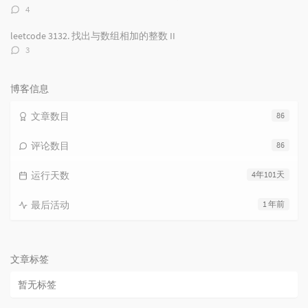
评
4
论
数：
leetcode 3132. 找出与数组相加的整数 II
评
3
论
数：
博客信息
文章数目
86
评论数目
86
运行天数
4年101天
最后活动
1 年前
文章标签
暂无标签