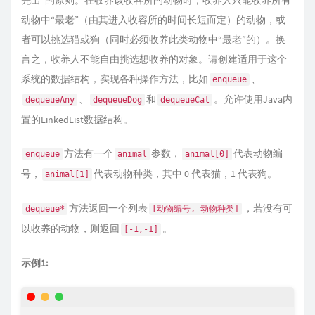
先出”的原则。在收养该收容所的动物时，收养人只能收养所有
动物中“最老”（由其进入收容所的时间长短而定）的动物，或
者可以挑选猫或狗（同时必须收养此类动物中“最老”的）。换
言之，收养人不能自由挑选想收养的对象。请创建适用于这个
系统的数据结构，实现各种操作方法，比如
、
enqueue
、
和
。允许使用Java内
dequeueAny
dequeueDog
dequeueCat
置的LinkedList数据结构。
方法有一个
参数，
代表动物编
enqueue
animal
animal[0]
号，
代表动物种类，其中 0 代表猫，1 代表狗。
animal[1]
方法返回一个列表
，若没有可
dequeue*
[动物编号, 动物种类]
以收养的动物，则返回
。
[-1,-1]
示例1: