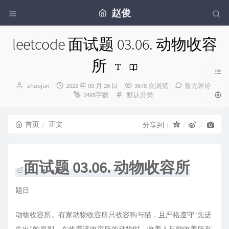
赵俊
leetcode 面试题 03.06. 动物收容
所
博
发
zhaojun
2022 年 09 月 26 日
3678 次浏览
暂无评论
主：
布
分
2495字数
默认分类
时
类：
间：
首页
正文
分享到：
面试题 03.06. 动物收容所
题目
动物收容所。有家动物收容所只收容狗与猫，且严格遵守“先进