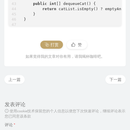
public
int
[] dequeueCat() {

return
 catList.isEmpty() ? emptyAnimal
    }

}

/**

 * Your AnimalShelf object will be instantiate
 * AnimalShelf obj = new AnimalShelf();

打赏
赞
 * obj.enqueue(animal);

 * int[] param_2 = obj.dequeueAny();

 * int[] param_3 = obj.dequeueDog();

如果觉得我的文章对你有用，请我喝杯咖啡吧。
 * int[] param_4 = obj.dequeueCat();

 */
//leetcode submit region end(Prohibit modific
上一篇
下一篇
发表评论
使用cookie技术保留您的个人信息以便您下次快速评论，继续评论表示
您已同意该条款
评论
*