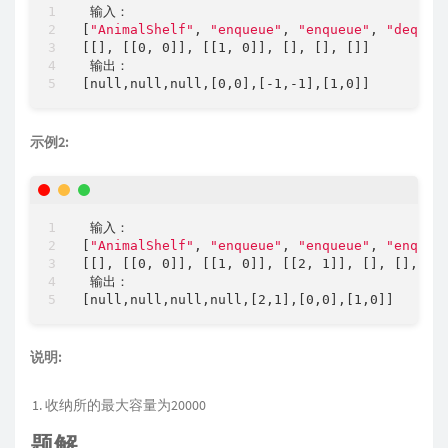
[
"AnimalShelf"
, 
"enqueue"
, 
"enqueue"
, 
"dequeu
[[]
, 
[[0, 0]
], 
[[1, 0]
], 
[]
, 
[]
, 
[]
]

[null,null,null,[0,0]
,
[-1,-1]
,
[1,0]
示例2:
[
"AnimalShelf"
, 
"enqueue"
, 
"enqueue"
, 
"enqueu
[[]
, 
[[0, 0]
], 
[[1, 0]
], 
[[2, 1]
], 
[]
, 
[]
, 
[]
]
[null,null,null,null,[2,1]
,
[0,0]
,
[1,0]
说明:
收纳所的最大容量为20000
题解