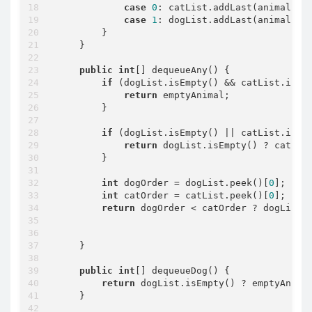
case
0
: catList.addLast(animal); 
case
1
: dogList.addLast(animal); 
        }

    }

public
int
[] dequeueAny() {

if
 (dogList.isEmpty() && catList.isEmp
return
 emptyAnimal;

        }

if
 (dogList.isEmpty() || catList.isEmp
return
 dogList.isEmpty() ? catList
        }

int
 dogOrder = dogList.peek()[
0
];

int
 catOrder = catList.peek()[
0
];

return
 dogOrder < catOrder ? dogList.p
    }

public
int
[] dequeueDog() {

return
 dogList.isEmpty() ? emptyAnimal
    }
