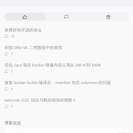
热
最
随
门
新
机
文
评
文
谈裸辞和开源的体会
章
论
章
评
19
论
数：
剑指 Offer 04. 二维数组中的查找
评
5
论
数：
优化 Java 项目 Docker 镜像内存占用从 500 M 到 100M
评
5
论
数：
修复 docker buildx 编译后，manifest 包含 unknown 的问题
评
4
论
数：
leetcode 3132. 找出与数组相加的整数 II
评
3
论
数：
博客信息