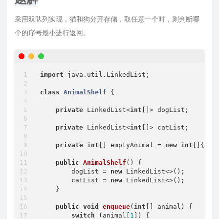
采用双队列实现，猫和狗分开存储，取任意一个时，则判断哪
个的序号最小进行返回。
import
 java.util.LinkedList;

class
AnimalShelf
{

private
 LinkedList<
int
[]> dogList;

private
 LinkedList<
int
[]> catList;

private
int
[] emptyAnimal = 
new
int
[]{-
1
,
public
AnimalShelf
()
{

        dogList = 
new
 LinkedList<>();

        catList = 
new
 LinkedList<>();

    }

public
void
enqueue
(
int
[] animal)
{

switch
 (animal[
1
]) {
