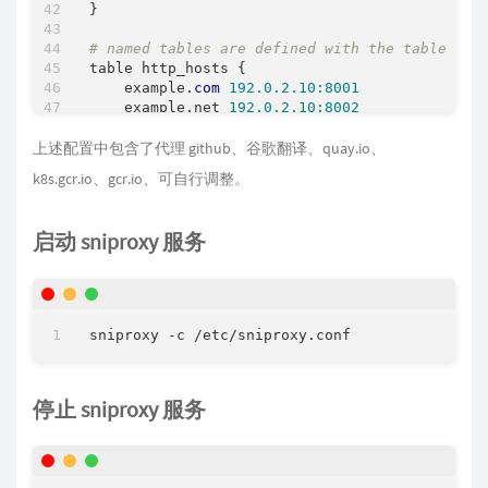
}

# named tables are defined with the table dir
table http_hosts {

    example.
com
192.0.2.10:8001
    example.net 
192.0.2.10:8002
    example.org 
192.0.2.10:8003
上述配置中包含了代理 github、谷歌翻译、quay.io、
# pattern:
k8s.gcr.io、gcr.io、可自行调整。
#       valid Perl-compatible Regular Express
#       hostname
#
启动 sniproxy 服务
# target:
#       - a DNS name
#       - an IP address (with optional port)
#       - '*' to use the hostname that the cl
#
# pattern       target
#.*\.itunes\.apple\.com$        *:443
#.*     127.0.0.1:4443
}

停止 sniproxy 服务
# named tables are defined with the table dir
table https_hosts {

# When proxying to local sockets you shou