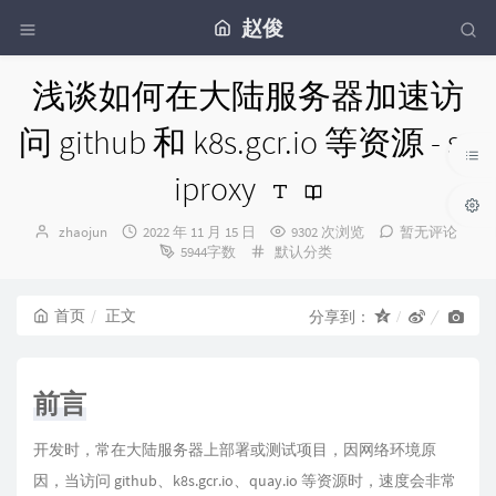
赵俊
浅谈如何在大陆服务器加速访
问 github 和 k8s.gcr.io 等资源 - sn
iproxy
博
发
zhaojun
2022 年 11 月 15 日
9302 次浏览
暂无评论
主：
布
分
5944字数
默认分类
时
类：
间：
首页
正文
分享到：
前言
开发时，常在大陆服务器上部署或测试项目，因网络环境原
因，当访问 github、k8s.gcr.io、quay.io 等资源时，速度会非常