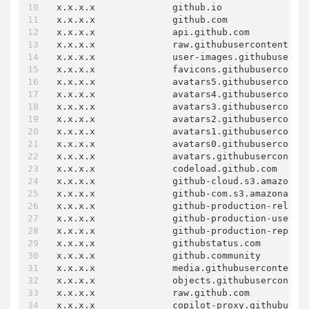
x.x.x.x              github.io

x.x.x.x              github.com

x.x.x.x              api.github.com

x.x.x.x              raw.githubusercontent.com
x.x.x.x              user-images.githubusercon
x.x.x.x              favicons.githubuserconten
x.x.x.x              avatars5.githubuserconten
x.x.x.x              avatars4.githubuserconten
x.x.x.x              avatars3.githubuserconten
x.x.x.x              avatars2.githubuserconten
x.x.x.x              avatars1.githubuserconten
x.x.x.x              avatars0.githubuserconten
x.x.x.x              avatars.githubusercontent
x.x.x.x              codeload.github.com

x.x.x.x              github-cloud.s3.amazonaws
x.x.x.x              github-com.s3.amazonaws.c
x.x.x.x              github-production-release
x.x.x.x              github-production-user-as
x.x.x.x              github-production-reposi
x.x.x.x              githubstatus.com

x.x.x.x              github.community

x.x.x.x              media.githubusercontent.c
x.x.x.x              objects.githubusercontent
x.x.x.x              raw.github.com

x.x.x.x              copilot-proxy.githubuserc