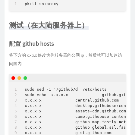
# local socket server most likely will no
# being used
    example.
org
 unix:/var/run/server.sock

    github.com$ *

测试（在大陆服务器上）
    (.*.|)github.com$ *

    (.*.|)githubusercontent.com$ *

    translate.googleapis.com$ *

    gcr.io$ *

配置 github hosts
    k8s.gcr.io$ *

    quay.io$ *

将下方的 x.x.x.x 修改为你服务器的公网 ip，然后就可以加速访
}

问国内
# if no table specified the default 'default'
table {

# if no port is specified default HTTP (8
# assumed based on the protocol of the li
sudo sed -i '/github/
d
' /etc/hosts

    example.
com
192.0.2.10
sudo echo 'x.x.x.x              github.githuba
    example.net 
192.0.2.20
x.x.x.x              central.github.com

x.x.x.x              desktop.githubusercontent
x.x.x.x              assets-cdn.github.com

x.x.x.x              camo.githubusercontent.co
x.x.x.x              github.map.fastly.
net
x.x.x.x              github.
global
.ssl.fastly
x.x.x.x              gist.github.com
