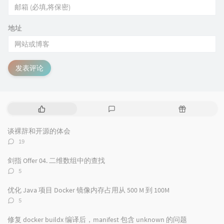
地址
发表评论
热
最
随
门
新
机
文
评
文
谈裸辞和开源的体会
章
论
章
评
19
论
数：
剑指 Offer 04. 二维数组中的查找
评
5
论
数：
优化 Java 项目 Docker 镜像内存占用从 500 M 到 100M
评
5
论
数：
修复 docker buildx 编译后，manifest 包含 unknown 的问题