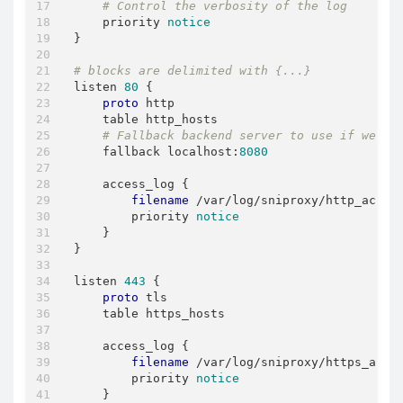
# Control the verbosity of the log
    priority 
notice
}

# blocks are delimited with {...}
listen 
80
 {

proto
 http

    table http_hosts

# Fallback backend server to use if we ca
    fallback localhost:
8080
    access_log {

filename
 /var/log/sniproxy/http_access
        priority 
notice
    }

}

listen 
443
 {

proto
 tls

    table https_hosts

    access_log {

filename
 /var/log/sniproxy/https_acces
        priority 
notice
    }
