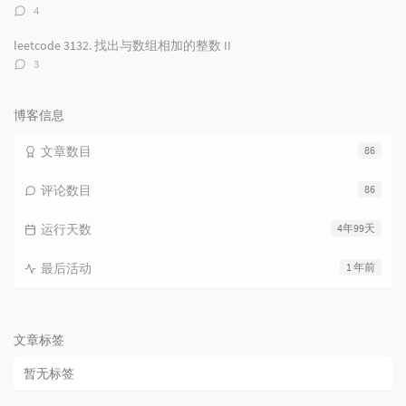
评
4
论
数：
leetcode 3132. 找出与数组相加的整数 II
评
3
论
数：
博客信息
文章数目
86
评论数目
86
运行天数
4年99天
最后活动
1 年前
文章标签
暂无标签