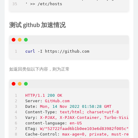
测试 github 加速情况
curl
如返回类似以下内容，则为正常
HTTP/1.1
200
OK
Server:
GitHub.com
Date:
Mon,
14
Nov
2022 01:58:28 
GMT
Content-Type:
text/html;
charset=utf-8
Vary:
X-PJAX,
X-PJAX-Container,
Turbo-Visit,
content-language:
en-US
ETag:
W/"52722faad6b1b0ee103e6d83982f005c"
Cache-Control:
max-age=0,
private,
must-reval