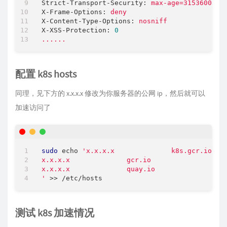
Strict-Transport-Security:
max-age=31536000;
X-Frame-Options:
deny
X-Content-Type-Options:
nosniff
X-XSS-Protection:
0
......
配置 k8s hosts
同理，见下方的 x.x.x.x 修改为你服务器的公网 ip，然后就可以
加速访问了
sudo
 echo 
'x.x.x.x              k8s.gcr.io

x.x.x.x              gcr.io

x.x.x.x              quay.io

'
测试 k8s 加速情况