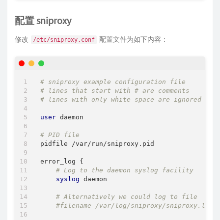
配置 sniproxy
修改
配置文件为如下内容：
/etc/sniproxy.conf
# sniproxy example configuration file
# lines that start with # are comments
# lines with only white space are ignored
user
 daemon

# PID file
pidfile /var/run/sniproxy.pid

error_log {

# Log to the daemon syslog facility
syslog
 daemon

# Alternatively we could log to file
#filename /var/log/sniproxy/sniproxy.log