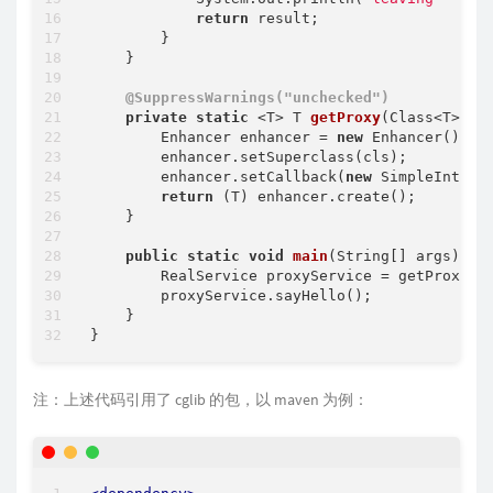
return
 result;

        }

    }

@SuppressWarnings("unchecked")
private
static
 <T> 
T 
getProxy
(Class<T> cl
        Enhancer enhancer = 
new
 Enhancer();

        enhancer.setSuperclass(cls);

        enhancer.setCallback(
new
 SimpleInterce
return
 (T) enhancer.create();

    }

public
static
void
main
(String[] args)
th
        RealService proxyService = getProxy(Re
        proxyService.sayHello();

    }

注：上述代码引用了 cglib 的包，以 maven 为例：