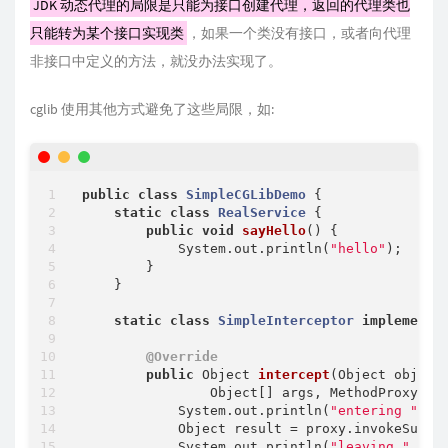
JDK 动态代理的局限是只能为接口创建代理，返回的代理类也
只能转为某个接口实现类
，如果一个类没有接口，或者向代理
非接口中定义的方法，就没办法实现了。
cglib 使用其他方式避免了这些局限，如:
public
class
SimpleCGLibDemo
{

static
class
RealService
{

public
void
sayHello
()
{

            System.out.println(
"hello"
);

        }

    }

static
class
SimpleInterceptor
implements
@Override
public
 Object 
intercept
(Object object,
                Object[] args, MethodProxy pr
            System.out.println(
"entering "
 + 
            Object result = proxy.invokeSuper(
            System.out.println(
"leaving "
 + m