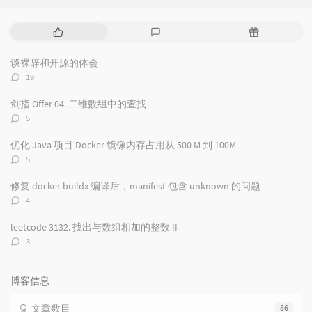
热
最
随
门
新
机
文
评
文
谈裸辞和开源的体会
章
论
章
评
19
论
数：
剑指 Offer 04. 二维数组中的查找
评
5
论
数：
优化 Java 项目 Docker 镜像内存占用从 500 M 到 100M
评
5
论
数：
修复 docker buildx 编译后，manifest 包含 unknown 的问题
评
4
论
数：
leetcode 3132. 找出与数组相加的整数 II
评
3
论
数：
博客信息
文章数目
86