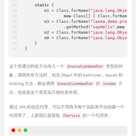
static
 {

        m1 = Class.forName(
"java.lang.Object"
new
 Class[] { Class.forName(
"
        m3 = Class.forName(
"laoma.demo.proxy.
                .getMethod(
"sayHello"
,
new
 Cla
        m2 = Class.forName(
"java.lang.Object"
        m0 = Class.forName(
"java.lang.Object"
    }

这个类通过构造方法传入一个
类型的对
InvocationHandler
象，调用所有方法时，包含 Object 中的 hashCode，equals 和
toString 方法，都会调用
的
方
InvocationHandler
invoke
法，也就是这个类其实只做转发作用。
通过 JDK 的动态代理，可以不用再为每个实际类手动创建一个
代理类了，上面我们是获取
的一个代理类：
IService