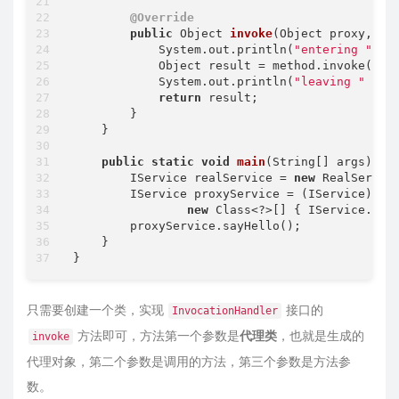
@Override
public
 Object 
invoke
(Object proxy, Me
            System.out.println(
"entering "
 + 
            Object result = method.invoke(real
            System.out.println(
"leaving "
 + m
return
 result;

        }

    }

public
static
void
main
(String[] args)
{

        IService realService = 
new
 RealService
        IService proxyService = (IService) Pro
new
 Class<?>[] { IService.cla
        proxyService.sayHello();

    }

只需要创建一个类，实现
接口的
InvocationHandler
方法即可，方法第一个参数是
代理类
，也就是生成的
invoke
代理对象，第二个参数是调用的方法，第三个参数是方法参
数。