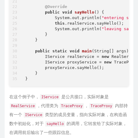
@Override
public
void
sayHello
()
{

            System.out.println(
"entering sayH
this
.realService.sayHello();

            System.out.println(
"leaving sayHe
        }

    }

public
static
void
main
(String[] args)
{

        IService realService = 
new
 RealService
        IService proxyService = 
new
 TraceProxy
        proxyService.sayHello();

    }

在这个例子中，
是公共接口，实际对象是
IService
，代理类为
，
内部持
RealService
TraceProxy
TraceProxy
有一个
类型的成员变量，指向实际对象，在构造函
IService
数中初始化，对于
的调用，它转发给了实际对象，
sayHello
在调用前后输出了一些跟踪信息。