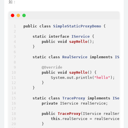
如：
public
class
SimpleStaticProxyDemo
{

static
interface
IService
{

public
void
sayHello
()
;

    }

static
class
RealService
implements
IServ
@Override
public
void
sayHello
()
{

            System.out.println(
"hello"
);

        }

    }

static
class
TraceProxy
implements
IServi
private
 IService realService;

public
TraceProxy
(IService realServic
this
.realService = realService;

        }
