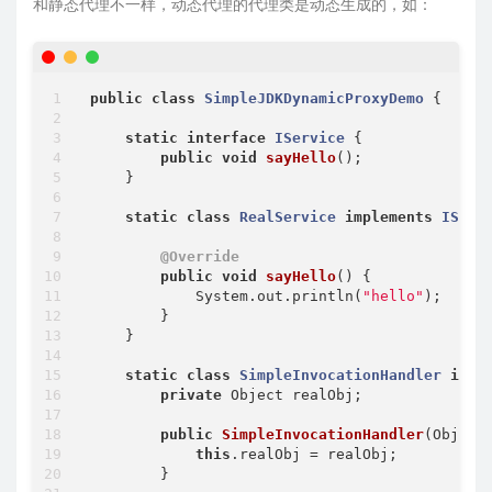
和静态代理不一样，动态代理的代理类是动态生成的，如：
public
class
SimpleJDKDynamicProxyDemo
{

static
interface
IService
{

public
void
sayHello
()
;

    }

static
class
RealService
implements
IServ
@Override
public
void
sayHello
()
{

            System.out.println(
"hello"
);

        }

    }

static
class
SimpleInvocationHandler
impl
private
 Object realObj;

public
SimpleInvocationHandler
(Object
this
.realObj = realObj;

        }
