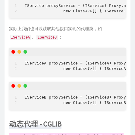
IService proxyService = (IService) Proxy.newPr
new
 Class<?>[] { IService.cla
实际上我们也可以获取其他接口实现的代理类，如
、
：
IServiceA
IServiceB
IServiceA proxyService = (IServiceA) Proxy.new
new
 Class<?>[] { IServiceA.cl
IServiceB proxyService = (IServiceB) Proxy.new
new
 Class<?>[] { IServiceB.cl
动态代理 - CGLIB