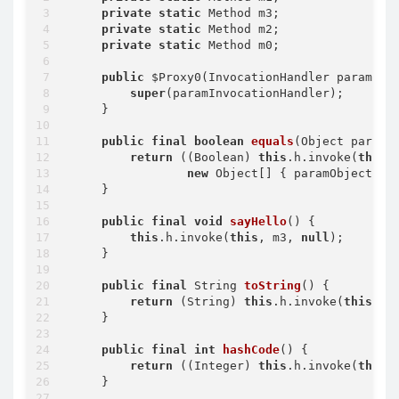
private
static
 Method m3;

private
static
 Method m2;

private
static
 Method m0;

public
 $Proxy0(InvocationHandler paramInvo
super
(paramInvocationHandler);

    }

public
final
boolean
equals
(Object paramO
return
 ((Boolean) 
this
.h.invoke(
this
, 
new
 Object[] { paramObject }))
    }

public
final
void
sayHello
()
{

this
.h.invoke(
this
, m3, 
null
);

    }

public
final
 String 
toString
()
{

return
 (String) 
this
.h.invoke(
this
, m
    }

public
final
int
hashCode
()
{

return
 ((Integer) 
this
.h.invoke(
this
,
    }
