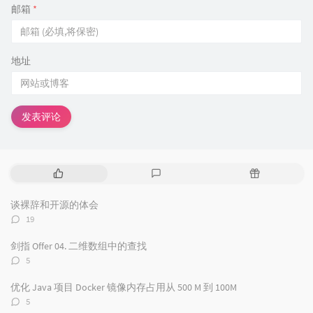
邮箱
*
地址
发表评论
热
最
随
门
新
机
文
评
文
谈裸辞和开源的体会
章
论
章
评
19
论
数：
剑指 Offer 04. 二维数组中的查找
评
5
论
数：
优化 Java 项目 Docker 镜像内存占用从 500 M 到 100M
评
5
论