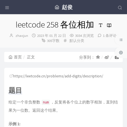
赵俊
leetcode 258 各位相加
博
发
zhaojun
2023 年 01 月 22 日
3034 次浏览
1 条评论
主：
布
分
305字数
默认分类
时
类：
间：
首页
正文
分享到：
https://leetcode.cn/problems/add-digits/description/
题目
给定一个非负整数
，反复将各个位上的数字相加，直到结
num
果为一位数。返回这个结果。
示例 1: