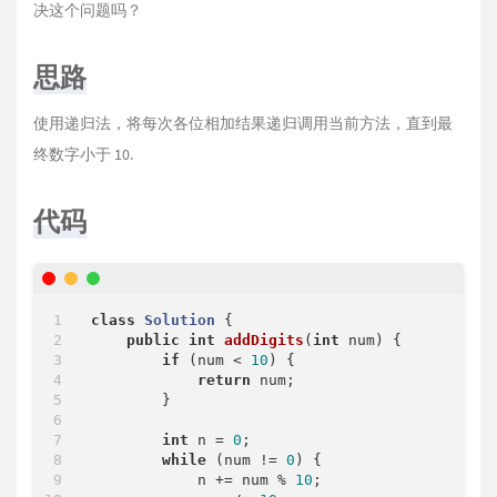
决这个问题吗？
思路
使用递归法，将每次各位相加结果递归调用当前方法，直到最
终数字小于 10.
代码
class
Solution
{

public
int
addDigits
(
int
 num)
{

if
 (num < 
10
) {

return
 num;

        }

int
 n = 
0
;

while
 (num != 
0
) {

            n += num % 
10
;
