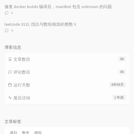
数：
修复 docker buildx 编译后，manifest 包含 unknown 的问题
评
4
论
数：
leetcode 3132. 找出与数组相加的整数 II
评
3
论
数：
博客信息
文章数目
86
评论数目
86
运行天数
4年99天
最后活动
1 年前
文章标签
递归
数学
模拟