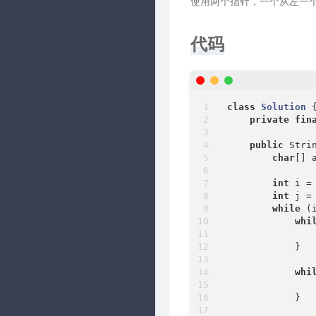
使用两个指针，一个从左一
代码
class
Solution
{
private
fin
public
 Stri
char
[] 
int
 i =
int
 j =
while
 (i
whi
                
            }

whi
                
            }
