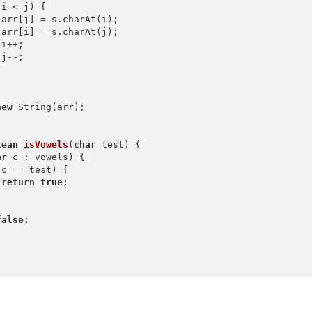
(i < j) {

arr[j] = s.charAt(i);

arr[i] = s.charAt(j);

i++;

j--;

new
 String(arr);

lean
isVowels
(
char
 test)
{

ar
 c : vowels) {

(c == test) {

return
true
;

false
;
