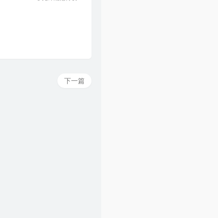
61
当你老了
毛不易 / 杨魏玲花
62
无问
毛不易 / 冯希瑶
63
春边
毛不易
64
突然好想你
五月天 / 李荣浩 / 萧敬腾 / 毛不易
下一篇