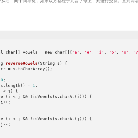
个从右，向中间靠拢，如果双方都处于元音字母上，则进行交换。直到两


al
char
[] vowels = 
new
char
[]{
'a'
, 
'e'
, 
'i'
, 
'o'
, 
'u'
, 
'
ng 
reverseVowels
(String s)
{

arr = s.toCharArray();

 
0
;

 s.length() - 
1
;

 < j) {

le
 (i < j && !isVowels(s.charAt(i))) {

i++;

le
 (i < j && !isVowels(s.charAt(j))) {

j--;
