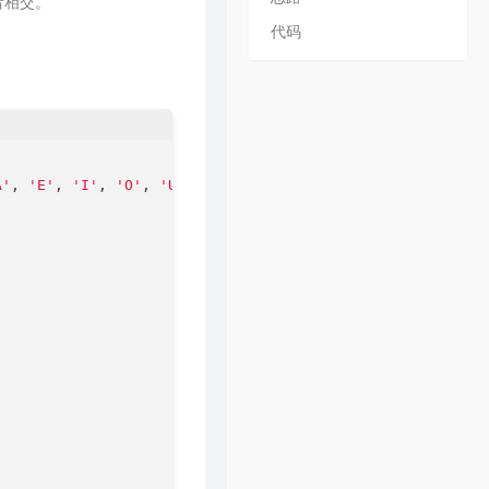
者相交。
32
忽然之间
毛不易 / 陈粒
代码
33
红莓花儿开
毛不易
34
小王
毛不易
35
青春
毛不易
36
项羽虞姬
毛不易 / 王者荣耀
37
剑歌行
毛不易
A'
, 
'E'
, 
'I'
, 
'O'
, 
'U'
};

38
巅峰之上
毛不易
39
盛夏
毛不易
40
别再闹了
毛不易
41
呓语
毛不易
42
如果是你
毛不易
43
二零三
毛不易
44
入海
毛不易
45
无问
毛不易
46
平凡的一天
毛不易