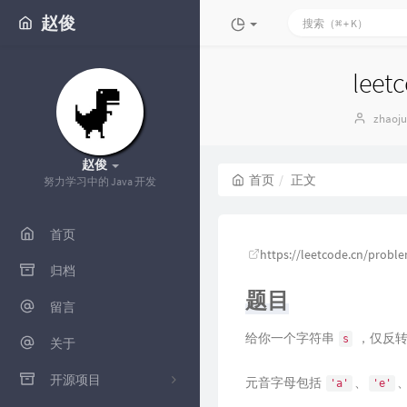
赵俊
le
博
zhaoj
主：
赵俊
首页
正文
努力学习中的 Java 开发
首页
https://leetcode.cn/proble
归档
题目
留言
给你一个字符串
，仅反转
s
关于
开源项目
元音字母包括
、
'a'
'e'