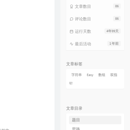
18
烟火成都
毛不易
文章数目
86
19
毛不易和你说晚安 |《太阳月亮》
评论数目
86
QQ音乐有声节目 / 毛不易
20
不染
毛不易
运行天数
4年99天
21
太阳月亮
毛不易
22
消愁
毛不易
最后活动
1 年前
23
像我这样的人
毛不易
24
牧马城市
毛不易
文章标签
25
借
毛不易
字符串
Easy
数组
双指
26
东北民谣
毛不易
针
27
今日我离别
毛不易
28
烽火成书
毛不易 / 乱世王者
29
请记住我
毛不易
文章目录
30
一纸情书
毛不易 / 岳云鹏
题目
31
水乡
毛不易
思路