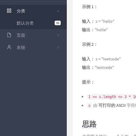
ZFile 演示站
示例 1：
分类
ZFile Github
输入：
s = "hello"
默认分类
86
输出：
"holle"
页面
示例 2：
关于
友链
输入：
s = "leetcode"
github
卡拉云低代码工具
输出：
"leotcede"
归档
提示：
时光机
留言板
1 <= s.length <= 3 * 1
由
可打印的 ASCII
字符
s
思路