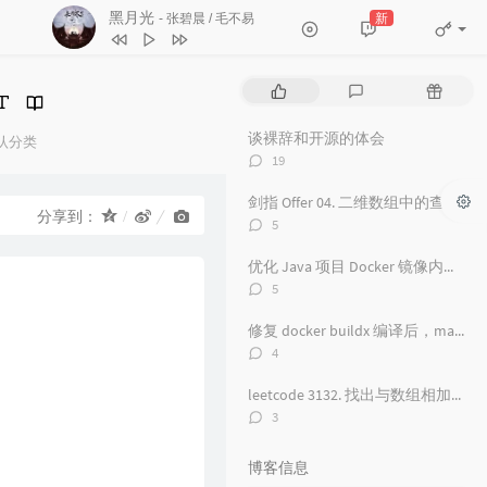
黑月光
新
- 张碧晨 / 毛不易
4
看得最远的地方
毛不易
5
黑月光
张碧晨 / 毛不易
热
最
随
6
风吟诛仙
毛不易
门
新
机
文
评
文
7
爱情神话
毛不易
谈裸辞和开源的体会
认分类
章
论
章
评
：
19
8
探心者
毛不易
论
数：
9
无名的人
毛不易
剑指 Offer 04. 二维数组中的查找
分享到：
评
5
10
原来的温暖
毛不易
论
数：
优化 Java 项目 Docker 镜像内存占用从 500 M 到 100M
11
年岁
毛不易
评
5
12
如梦所期
毛不易
论
数：
修复 docker buildx 编译后，manifest 包含 unknown 的问题
13
于是没有洗头
毛不易
评
4
14
城市傍晚
论
毛不易
数：
leetcode 3132. 找出与数组相加的整数 II
15
海上日记
毛不易
评
3
论
16
纯净无比
毛不易
数：
博客信息
17
火花
毛不易