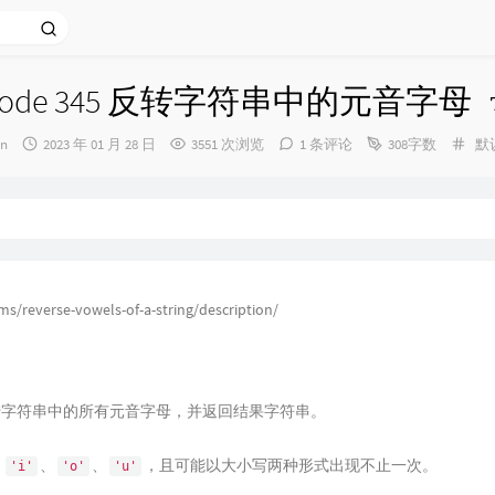
etcode 345 反转字符串中的元音字母
发
分
un
2023 年 01 月 28 日
3551 次浏览
1 条评论
308字数
默
布
类
时
间：
ms/reverse-vowels-of-a-string/description/
字符串中的所有元音字母，并返回结果字符串。
、
、
、
，且可能以大小写两种形式出现不止一次。
'i'
'o'
'u'