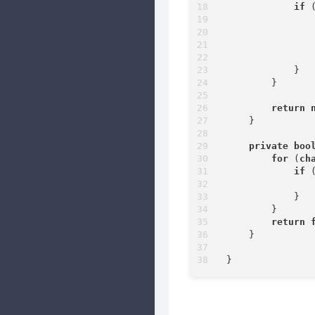
if
 
                
                
                
                
            }

        }

return
    }

private
boo
for
 (
ch
if
 
            }

        }

return
    }
