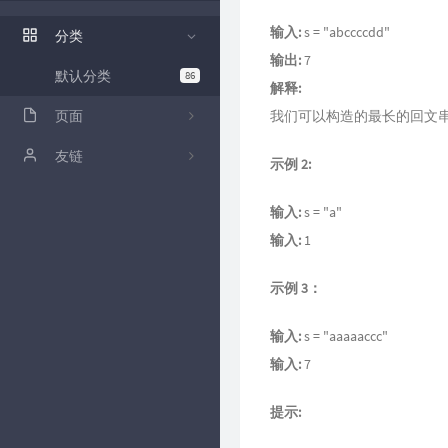
ZFile 演示站
输入:
s = "abccccdd"
分类
ZFile Github
输出:
7
默认分类
86
解释:
页面
我们可以构造的最长的回文串是"d
关于
友链
示例 2:
github
卡拉云低代码工具
输入:
s = "a"
归档
输入:
1
时光机
示例 3：
留言板
输入:
s = "aaaaaccc"
输入:
7
提示: