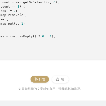
 count = map.getOrDefault(c, 
0
);

(count == 
1
) {

 res += 
2
;

map.remove(c);

lse
 {

 map.put(c, 
1
);

res + (map.isEmpty() ? 
0
 : 
1
);

打赏
赞
如果觉得我的文章对你有用，请我喝杯咖啡吧。