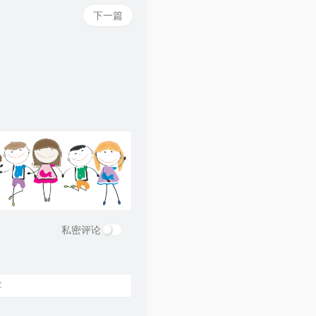
58
一纸情书
毛不易 / 岳云鹏
下一篇
59
因为爱情
齐豫 / 毛不易
60
一纸情书
毛不易 / 王梦婷
61
当你老了
毛不易 / 杨魏玲花
62
无问
毛不易 / 冯希瑶
63
春边
毛不易
64
突然好想你
五月天 / 李荣浩 / 萧敬腾 / 毛不易
私密评论