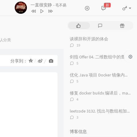
一直很安静
新
- 毛不易
1
红颜旧
毛不易
2
一直很安静
毛不易
热
最
随
3
舟
毛不易
门
新
机
文
评
文
谈裸辞和开源的体会
4
看得最远的地方
毛不易
认分类
章
论
章
评
：
19
5
黑月光
张碧晨 / 毛不易
论
数：
剑指 Offer 04. 二维数组中的查找
6
风吟诛仙
毛不易
分享到：
评
5
7
爱情神话
论
毛不易
数：
优化 Java 项目 Docker 镜像内存占用从 500 M 到 100M
8
探心者
毛不易
评
5
论
9
无名的人
毛不易
数：
修复 docker buildx 编译后，manifest 包含 unknown 的问题
10
原来的温暖
毛不易
评
4
论
11
年岁
毛不易
数：
leetcode 3132. 找出与数组相加的整数 II
12
如梦所期
毛不易
评
3
论
13
于是没有洗头
毛不易
数：
博客信息
14
城市傍晚
毛不易