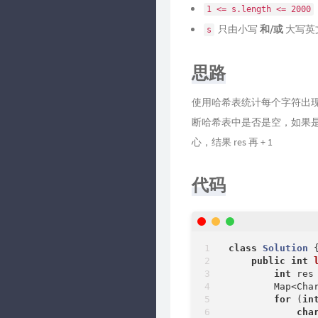
1 <= s.length <= 2000
只由小写
和/或
大写英
s
思路
使用哈希表统计每个字符出现的
断哈希表中是否是空，如果是
心，结果 res 再 + 1
代码
class
Solution
{
public
int
int
 res
        Map<Cha
for
 (
in
cha