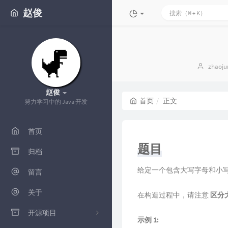
赵俊
博
zhaoju
主：
赵俊
首页
正文
努力学习中的 Java 开发
首页
题目
归档
给定一个包含大写字母和小
留言
关于
在构造过程中，请注意
区分
开源项目
示例 1: