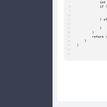
int
if
 
               
                
            } 
e
               
            }

        }

return
 
    }

}
