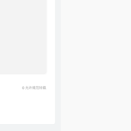
44
入海
毛不易
45
无问
毛不易
46
平凡的一天
毛不易
47
一程山路
毛不易
48
深夜一角
毛不易
49
尘海
毛不易
50
逆风
毛不易
51
消愁
毛不易
52
感觉自己是巨星
毛不易
© 允许规范转载
53
言不由衷
毛不易
54
故乡游
毛不易
55
那时的我们
毛不易
56
入海
毛不易
57
远方的风
毛不易