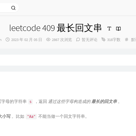
leetcode 409 最长回文串
发
分
n
2023 年 02 月 05 日
2867 次浏览
暂无评论
318字数
默
布
类
时
间：
写字母的字符串
，返回
通过这些字母构造成的
最长的回文串
。
s
大小写
。比如
不能当做一个回文字符串。
"Aa"