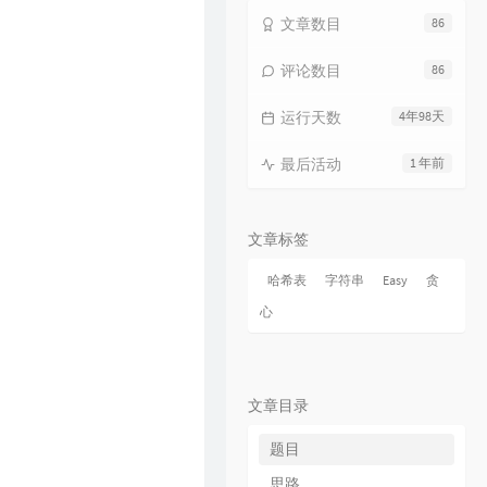
15
海上日记
毛不易
文章数目
86
16
纯净无比
毛不易
评论数目
86
17
火花
毛不易
运行天数
4年98天
18
烟火成都
毛不易
19
毛不易和你说晚安 |《太阳月亮》
最后活动
1 年前
QQ音乐有声节目 / 毛不易
20
不染
毛不易
21
太阳月亮
毛不易
文章标签
22
消愁
毛不易
哈希表
字符串
Easy
贪
23
像我这样的人
毛不易
心
24
牧马城市
毛不易
25
借
毛不易
26
东北民谣
毛不易
文章目录
27
今日我离别
毛不易
题目
28
烽火成书
毛不易 / 乱世王者
思路