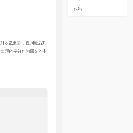
29
请记住我
毛不易
代码
30
一纸情书
毛不易 / 岳云鹏
31
水乡
毛不易
32
忽然之间
毛不易 / 陈粒
33
红莓花儿开
毛不易
的统计次数删除，直到最后判
34
小王
毛不易
个出现的字符作为回文的中
35
青春
毛不易
36
项羽虞姬
毛不易 / 王者荣耀
37
剑歌行
毛不易
38
巅峰之上
毛不易
39
盛夏
毛不易
40
别再闹了
毛不易
41
呓语
毛不易
42
如果是你
毛不易
43
二零三
毛不易