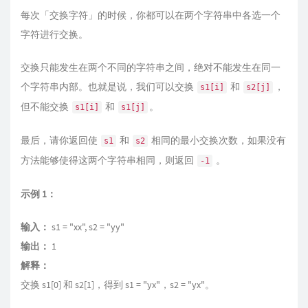
每次「交换字符」的时候，你都可以在两个字符串中各选一个
字符进行交换。
交换只能发生在两个不同的字符串之间，绝对不能发生在同一
个字符串内部。也就是说，我们可以交换
和
，
s1[i]
s2[j]
但不能交换
和
。
s1[i]
s1[j]
最后，请你返回使
和
相同的最小交换次数，如果没有
s1
s2
方法能够使得这两个字符串相同，则返回
。
-1
示例 1：
输入：
s1 = "xx", s2 = "yy"
输出：
1
解释：
交换 s1[0] 和 s2[1]，得到 s1 = "yx"，s2 = "yx"。