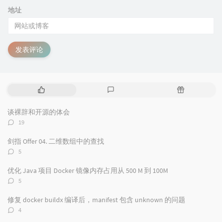
地址
发表评论
热
最
随
门
新
机
文
评
文
谈裸辞和开源的体会
章
论
章
评
19
论
数：
剑指 Offer 04. 二维数组中的查找
评
5
论
数：
优化 Java 项目 Docker 镜像内存占用从 500 M 到 100M
评
5
论
数：
修复 docker buildx 编译后，manifest 包含 unknown 的问题
评
4
论