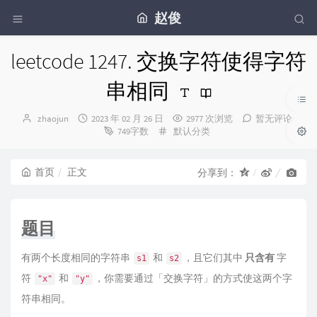
赵俊
leetcode 1247. 交换字符使得字符
串相同
博
发
zhaojun
2023 年 02 月 26 日
2977 次浏览
暂无评论
主：
布
分
749字数
默认分类
时
类：
间：
首页
正文
分享到：
题目
有两个长度相同的字符串
和
，且它们其中
只含有
字
s1
s2
符
和
，你需要通过「交换字符」的方式使这两个字
"x"
"y"
符串相同。