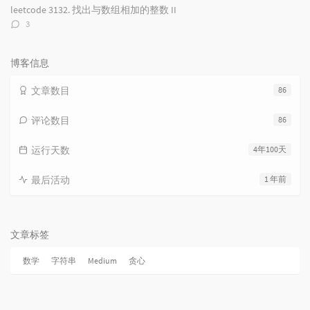
数：
leetcode 3132. 找出与数组相加的整数 II
评
3
论
数：
博客信息
文章数目
86
评论数目
86
运行天数
4年100天
最后活动
1 年前
文章标签
数学
字符串
Medium
贪心