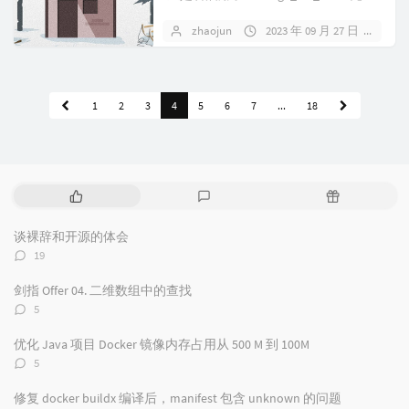
zhaojun
2023 年 09 月 27 日
2 
1
2
3
4
5
6
7
...
18
热
最
随
门
新
机
文
评
文
谈裸辞和开源的体会
章
论
章
评
19
论
数：
剑指 Offer 04. 二维数组中的查找
评
5
论
数：
优化 Java 项目 Docker 镜像内存占用从 500 M 到 100M
评
5
论
数：
修复 docker buildx 编译后，manifest 包含 unknown 的问题