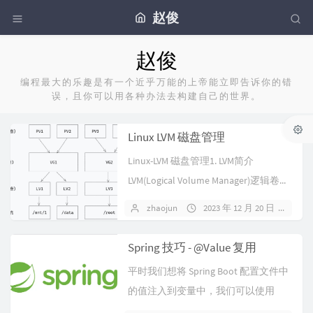
赵俊
赵俊
编程最大的乐趣是有一个近乎万能的上帝能立即告诉你的错
误，且你可以用各种办法去构建自己的世界。
Linux LVM 磁盘管理
Linux-LVM 磁盘管理1. LVM简介
LVM(Logical Volume Manager)逻辑卷...
zhaojun
2023 年 12 月 20 日
暂
Spring 技巧 - @Value 复用
平时我们想将 Spring Boot 配置文件中
的值注入到变量中，我们可以使用
@Value 注解，如：...