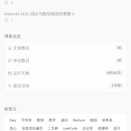
评
4
论
数：
leetcode 3132. 找出与数组相加的整数 II
评
3
论
数：
博客信息
文章数目
86
评论数目
86
运行天数
4年101天
最后活动
1 年前
标签云
Easy
字符串
数组
数学
递归
Medium
模拟
哈希表
贪心
深度优先遍历
二叉树
LeetCode
位运算
前缀和
设计