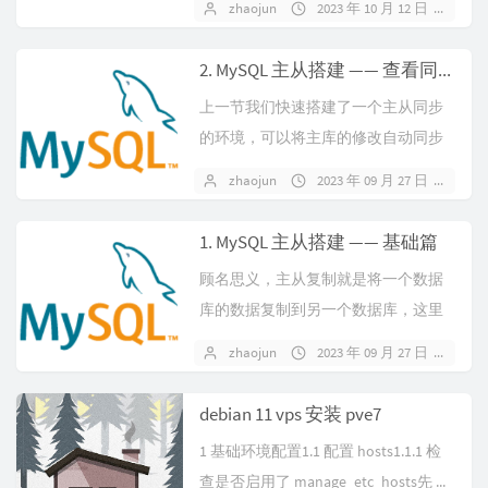
zhaojun
2023 年 10 月 12 日
1 
2. MySQL 主从搭建 —— 查看同步状态
上一节我们快速搭建了一个主从同步
的环境，可以将主库的修改自动同步
到从库，如果你失败了，没有同步成
zhaojun
2023 年 09 月 27 日
暂
功也没关...
1. MySQL 主从搭建 —— 基础篇
顾名思义，主从复制就是将一个数据
库的数据复制到另一个数据库，这里
的数据库可以是同一台服务器上的，
zhaojun
2023 年 09 月 27 日
暂
也可以是...
debian 11 vps 安装 pve7
1 基础环境配置1.1 配置 hosts1.1.1 检
查是否启用了 manage_etc_hosts先 ...