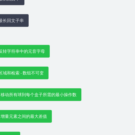
005 最长回文子串
 345 反转字符串中的元音字母
303 区域和检索 - 数组不可变
e 1769 移动所有球到每个盒子所需的最小操作数
 2016 增量元素之间的最大差值