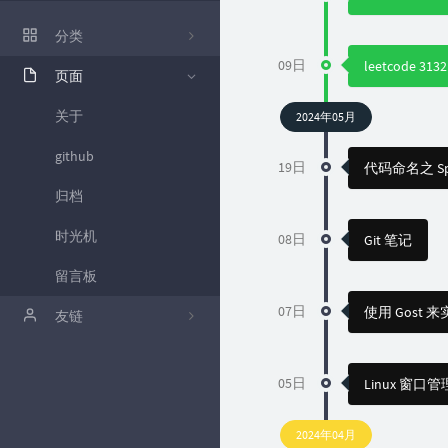
ZFile 演示站
分类
ZFile Github
09日
leetcode 
页面
86
关于
2024年05月
github
19日
代码命名之 Spr
归档
时光机
08日
Git 笔记
留言板
07日
使用 Gost 来实
友链
卡拉云低代码工具
05日
Linux 窗口
2024年04月