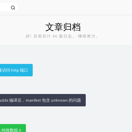
文章归档
好! 目前共计 86 篇日志。 继续努力。
接访问 http 端口
buildx 编译后，manifest 包含 unknown 的问题
52. 特殊数组 II