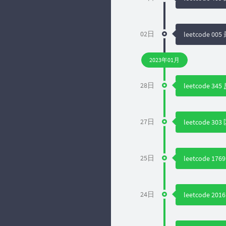
02日
leetcode 
2023年01月
28日
leetcode
27日
leetcode 
25日
leetcod
24日
leetcode