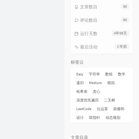
17
火花
毛不易
文章数目
86
18
烟火成都
毛不易
评论数目
86
19
毛不易和你说晚安 |《太阳月亮》
QQ音乐有声节目 / 毛不易
运行天数
4年98天
20
不染
毛不易
21
太阳月亮
毛不易
最后活动
1 年前
22
消愁
毛不易
标签云
23
像我这样的人
毛不易
24
牧马城市
毛不易
Easy
字符串
数组
数学
25
借
毛不易
递归
Medium
模拟
哈希表
贪心
26
东北民谣
毛不易
深度优先遍历
二叉树
27
今日我离别
毛不易
LeetCode
位运算
前缀和
28
烽火成书
毛不易 / 乱世王者
设计
双指针
动态规划
29
请记住我
毛不易
30
一纸情书
毛不易 / 岳云鹏
文章目录