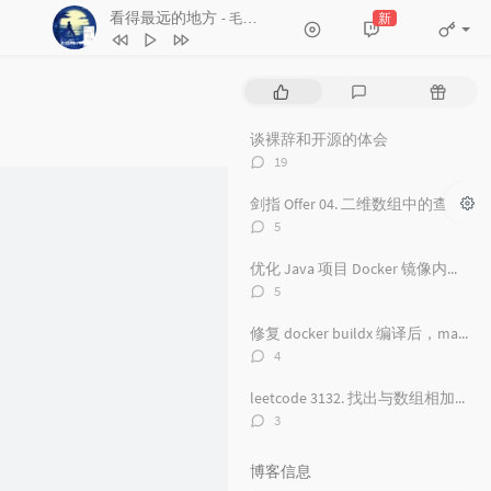
看得最远的地方
新
- 毛不易
3
舟
毛不易
4
看得最远的地方
毛不易
热
最
随
5
黑月光
张碧晨 / 毛不易
门
新
机
文
评
文
6
风吟诛仙
毛不易
谈裸辞和开源的体会
章
论
章
评
19
7
爱情神话
毛不易
论
数：
剑指 Offer 04. 二维数组中的查找
8
探心者
毛不易
评
5
9
无名的人
毛不易
论
数：
优化 Java 项目 Docker 镜像内存占用从 500 M 到 100M
10
原来的温暖
毛不易
评
5
11
年岁
毛不易
论
数：
修复 docker buildx 编译后，manifest 包含 unknown 的问题
12
如梦所期
毛不易
评
4
论
13
于是没有洗头
毛不易
数：
leetcode 3132. 找出与数组相加的整数 II
14
城市傍晚
毛不易
评
3
论
15
海上日记
毛不易
数：
博客信息
16
纯净无比
毛不易