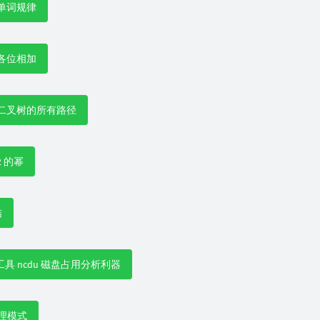
90 单词规律
58 各位相加
257 二叉树的所有路径
 2 的幂
结
行工具 ncdu 磁盘占用分析利器
代理模式