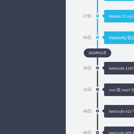
27日
debian 11 vp
05日
RabbitMQ 笔
2023年02月
26日
leetcode
12日
vue 或 reac
08日
leetcode 4
05日
leetcode 4