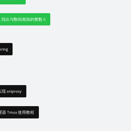
3132. 找出与数组相加的整数 II
ing
现 sniproxy
管理器 Tmux 使用教程