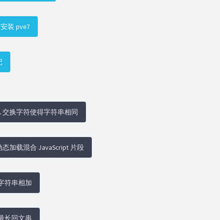
s 安装 pve7
记
 1247. 交换字符使得字符串相同
t 动态加载混合 JavaScript 片段
15 字符串相加
09 最长回文串