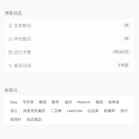
论
数：
博客信息
文章数目
86
评论数目
86
运行天数
4年101天
最后活动
1 年前
标签云
Easy
字符串
数组
数学
递归
Medium
模拟
哈希表
贪心
深度优先遍历
二叉树
LeetCode
位运算
前缀和
设计
双指针
动态规划