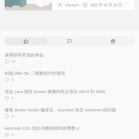
zhaojun
2023 年 01 月 23 日
暂
热
最
随
门
新
机
文
评
文
谈裸辞和开源的体会
章
论
章
评
19
论
数：
剑指 Offer 04. 二维数组中的查找
评
5
论
数：
优化 Java 项目 Docker 镜像内存占用从 500 M 到 100M
评
5
论
数：
修复 docker buildx 编译后，manifest 包含 unknown 的问题
评
4
论
数：
leetcode 3132. 找出与数组相加的整数 II
评
3