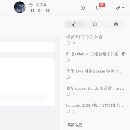
1
红颜旧
毛不易
舟
新
- 毛不易
2
一直很安静
毛不易
3
舟
毛不易
热
最
随
4
看得最远的地方
毛不易
门
新
机
文
评
文
5
黑月光
张碧晨 / 毛不易
谈裸辞和开源的体会
章
论
章
评
19
6
风吟诛仙
毛不易
论
数：
剑指 Offer 04. 二维数组中的查找
7
爱情神话
毛不易
评
5
8
探心者
毛不易
论
数：
优化 Java 项目 Docker 镜像内存占用从 500 M 到 100M
9
无名的人
毛不易
评
5
论
10
原来的温暖
毛不易
数：
修复 docker buildx 编译后，manifest 包含 unknown 的问题
11
年岁
毛不易
评
4
论
12
如梦所期
毛不易
数：
leetcode 3132. 找出与数组相加的整数 II
13
于是没有洗头
毛不易
评
3
论
14
城市傍晚
毛不易
数：
博客信息
15
海上日记
毛不易