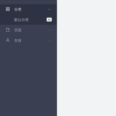
ZFile 演示站
分类
ZFile Github
默认分类
86
页面
关于
友链
github
卡拉云低代码工具
归档
时光机
留言板