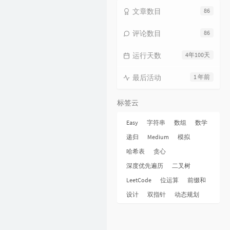
16
纯净无比
毛不易
文章数目
86
17
火花
毛不易
评论数目
86
18
烟火成都
毛不易
运行天数
4年100天
19
毛不易和你说晚安 |《太阳月亮》
QQ音乐有声节目 / 毛不易
20
不染
毛不易
最后活动
1 年前
21
太阳月亮
毛不易
标签云
22
消愁
毛不易
23
像我这样的人
毛不易
Easy
字符串
数组
数学
递归
Medium
模拟
24
牧马城市
毛不易
哈希表
贪心
25
借
毛不易
深度优先遍历
二叉树
26
东北民谣
毛不易
LeetCode
位运算
前缀和
27
今日我离别
毛不易
设计
双指针
动态规划
28
烽火成书
毛不易 / 乱世王者
29
请记住我
毛不易