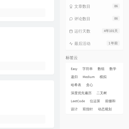
15
海上日记
毛不易
文章数目
86
16
纯净无比
毛不易
评论数目
86
17
火花
毛不易
运行天数
4年101天
18
烟火成都
毛不易
19
毛不易和你说晚安 |《太阳月亮》
最后活动
1 年前
QQ音乐有声节目 / 毛不易
20
不染
毛不易
标签云
21
太阳月亮
毛不易
22
消愁
毛不易
Easy
字符串
数组
数学
递归
Medium
模拟
23
像我这样的人
毛不易
哈希表
贪心
24
牧马城市
毛不易
深度优先遍历
二叉树
25
借
毛不易
LeetCode
位运算
前缀和
26
东北民谣
毛不易
设计
双指针
动态规划
27
今日我离别
毛不易
28
烽火成书
毛不易 / 乱世王者