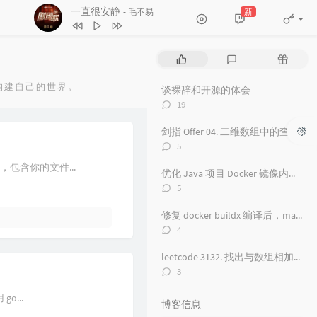
一直很安静
新
- 毛不易
1
红颜旧
毛不易
2
一直很安静
毛不易
热
最
随
3
舟
毛不易
门
新
机
文
评
文
构建自己的世界。
谈裸辞和开源的体会
4
看得最远的地方
毛不易
章
论
章
评
19
5
黑月光
张碧晨 / 毛不易
论
数：
剑指 Offer 04. 二维数组中的查找
6
风吟诛仙
毛不易
评
5
7
爱情神话
论
毛不易
录，包含你的文件...
数：
优化 Java 项目 Docker 镜像内存占用从 500 M 到 100M
8
探心者
毛不易
评
5
论
9
无名的人
毛不易
数：
修复 docker buildx 编译后，manifest 包含 unknown 的问题
10
原来的温暖
毛不易
评
4
论
11
年岁
毛不易
数：
leetcode 3132. 找出与数组相加的整数 II
12
如梦所期
毛不易
评
3
论
13
于是没有洗头
毛不易
数：
o...
博客信息
14
城市傍晚
毛不易