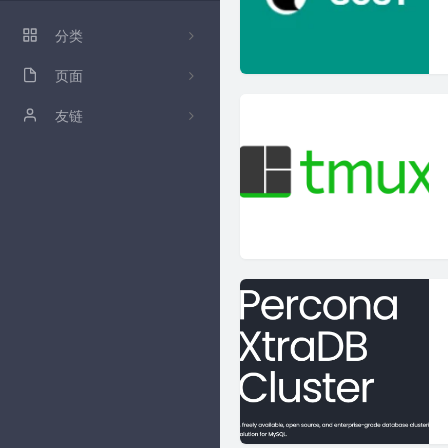
ZFile 演示站
分类
ZFile Github
页面
86
关于
友链
github
卡拉云低代码工具
归档
时光机
留言板