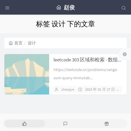
赵俊
标签 设计 下的文章
首页
设计
leetcode 303 区域和检索 - 数组不可变
https://leetcode.cn/problems/range-
sum-query-immutab...
zhaojun
2023 年 01 月 27 日
暂
热
最
随
门
新
机