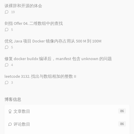
文
评
文
谈裸辞和开源的体会
章
论
章
评
19
论
数：
剑指 Offer 04. 二维数组中的查找
评
5
论
数：
优化 Java 项目 Docker 镜像内存占用从 500 M 到 100M
评
5
论
数：
修复 docker buildx 编译后，manifest 包含 unknown 的问题
评
4
论
数：
leetcode 3132. 找出与数组相加的整数 II
评
3
论
数：
博客信息
文章数目
86
评论数目
86